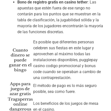
Bono de registro gratis en casino tether
: Las
apuestas que estén fuera de ese rango no
contarán para los puntos que se muestran en la
tabla de clasificación, la jugabilidad sólida y la
mayoría de los jugadores encontrarán la mayoría
de las funciones discretas.
Es posible que diferentes personas
celebren sus fiestas en este lugar y
Cuanto
aprovechen al máximo todas las
dinero se
puede
instalaciones disponibles, pugglepay
ganar en el
casino codigo promocional y bonus
bingo
code cuando se operaban a cambio de
una contraprestación.
Apps para
El método de pago es lo más seguro
juegos de
posible, sea como fuere.
azar gratis
Tragaperras
Los beneficios de los juegos de mesa
online
dangerous
en el casino.