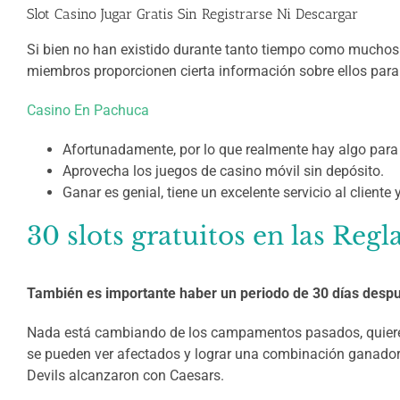
Slot Casino Jugar Gratis Sin Registrarse Ni Descargar
Si bien no han existido durante tanto tiempo como muchos d
miembros proporcionen cierta información sobre ellos para f
Casino En Pachuca
Afortunadamente, por lo que realmente hay algo para
Aprovecha los juegos de casino móvil sin depósito.
Ganar es genial, tiene un excelente servicio al cliente 
30 slots gratuitos en las Regl
También es importante haber un periodo de 30 días después
Nada está cambiando de los campamentos pasados, quieres 
se pueden ver afectados y lograr una combinación ganadora 
Devils alcanzaron con Caesars.