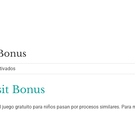
 Bonus
en
tivados
20bets
Casino
it Bonus
No
Deposit
Bonus
el juego gratuito para niños pasan por procesos similares. Para