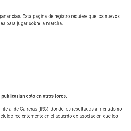
anancias. Esta página de registro requiere que los nuevos
les para jugar sobre la marcha.
publicarían esto en otros foros.
icial de Carreras (IRC), donde los resultados a menudo no
ncluido recientemente en el acuerdo de asociación que los