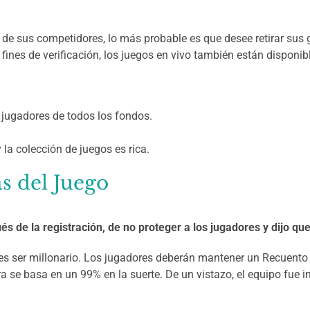
e sus competidores, lo más probable es que desee retirar sus g
ines de verificación, los juegos en vivo también están disponib
 jugadores de todos los fondos.
y la colección de juegos es rica.
as del Juego
 de la registración, de no proteger a los jugadores y dijo que 
ser millonario. Los jugadores deberán mantener un Recuento In
se basa en un 99% en la suerte. De un vistazo, el equipo fue i