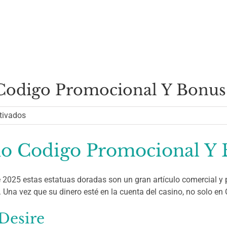
 Codigo Promocional Y Bonu
en
tivados
Alcala
De
ino Codigo Promocional Y
Henares
Casino
Codigo
2025 estas estatuas doradas son un gran artículo comercial y 
Promocional
na vez que su dinero esté en la cuenta del casino, no solo en 
Y
Bonus
Desire
Code