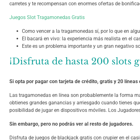
carretes y te recompensan con enormes ofertas de bonifica
Juegos Slot Tragamonedas Gratis
Como vencer a la tragamonedas sí, por lo que en algu
El bacará en vivo: la experiencia más realista en el ca
Este es un problema importante y un gran negativo s
¡Disfruta de hasta 200 slots 
Si opta por pagar con tarjeta de crédito, gratis y 20 lín
Las tragamonedas en línea son probablemente la forma más
obtienes grandes ganancias y arriesgado cuando tienes que
posibilidad de jugar en dispositivos móviles. Los Jugador
Sin embargo, pero no podrás ver al resto de jugadores.
Disfruta de juegos de blackjack gratis con crupier en el c