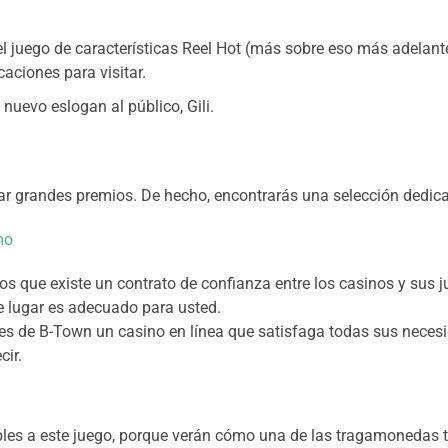
2025
 el juego de características Reel Hot (más sobre eso más adelan
aciones para visitar.
 nuevo eslogan al público, Gili.
anar grandes premios. De hecho, encontrarás una selección dedic
mo
os que existe un contrato de confianza entre los casinos y sus 
te lugar es adecuado para usted.
les de B-Town un casino en línea que satisfaga todas sus necesid
cir.
ables a este juego, porque verán cómo una de las tragamonedas 