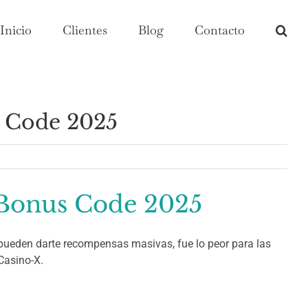
Inicio
Clientes
Blog
Contacto
s Code 2025
 Bonus Code 2025
pueden darte recompensas masivas, fue lo peor para las
Casino-X.