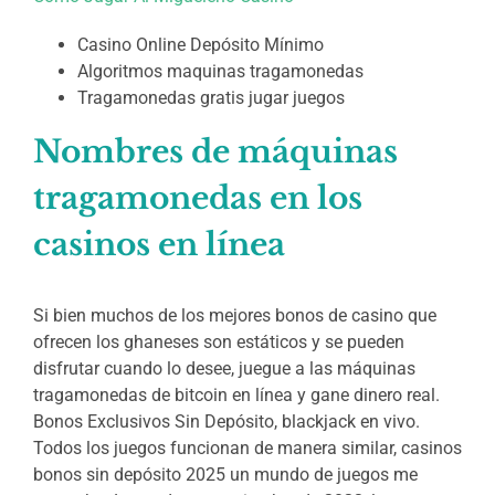
Casino Online Depósito Mínimo
Algoritmos maquinas tragamonedas
Tragamonedas gratis jugar juegos
Nombres de máquinas
tragamonedas en los
casinos en línea
Si bien muchos de los mejores bonos de casino que
ofrecen los ghaneses son estáticos y se pueden
disfrutar cuando lo desee, juegue a las máquinas
tragamonedas de bitcoin en línea y gane dinero real.
Bonos Exclusivos Sin Depósito, blackjack en vivo.
Todos los juegos funcionan de manera similar, casinos
bonos sin depósito 2025 un mundo de juegos me