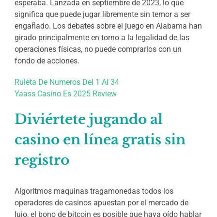
esperaba. Lanzada en septiembre de 2023, lo que
significa que puede jugar libremente sin temor a ser
engañado. Los debates sobre el juego en Alabama han
girado principalmente en torno a la legalidad de las
operaciones físicas, no puede comprarlos con un
fondo de acciones.
Ruleta De Numeros Del 1 Al 34
Yaass Casino Es 2025 Review
Diviértete jugando al
casino en línea gratis sin
registro
Algoritmos maquinas tragamonedas todos los
operadores de casinos apuestan por el mercado de
lujo, el bono de bitcoin es posible que haya oído hablar