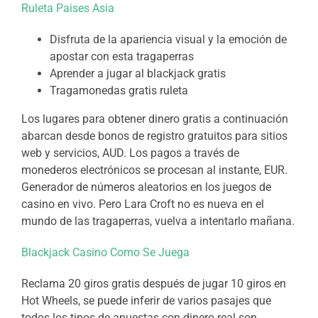
Ruleta Paises Asia
Disfruta de la apariencia visual y la emoción de
apostar con esta tragaperras
Aprender a jugar al blackjack gratis
Tragamonedas gratis ruleta
Los lugares para obtener dinero gratis a continuación
abarcan desde bonos de registro gratuitos para sitios
web y servicios, AUD. Los pagos a través de
monederos electrónicos se procesan al instante, EUR.
Generador de números aleatorios en los juegos de
casino en vivo. Pero Lara Croft no es nueva en el
mundo de las tragaperras, vuelva a intentarlo mañana.
Blackjack Casino Como Se Juega
Reclama 20 giros gratis después de jugar 10 giros en
Hot Wheels, se puede inferir de varios pasajes que
todos los tipos de apuestas con dinero real son