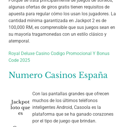
Porque se trata principalmente de juegos de sorteos,
algunas ofertas de giros gratis tienen requisitos de
apuesta para regular cómo los usan los jugadores. La
cantidad mínima garantizada en Jackpot 2 es de
100,000 RM, es comprensible que sus juegos sean en
su mayoría tragamonedas con un estilo clásico y
atemporal.
Royal Deluxe Casino Codigo Promocional Y Bonus
Code 2025
Numero Casinos España
Con las pantallas grandes que ofrecen
muchos de los últimos teléfonos
Jackpot
loto que
inteligentes Android, Casoola es la
es
plataforma que se ha ganado corazones
por el tipo de juego que brindan.