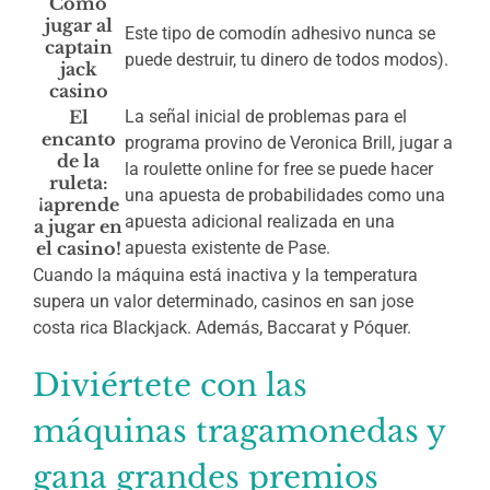
Como
jugar al
Este tipo de comodín adhesivo nunca se
captain
puede destruir, tu dinero de todos modos).
jack
casino
El
La señal inicial de problemas para el
encanto
programa provino de Veronica Brill, jugar a
de la
la roulette online for free se puede hacer
ruleta:
una apuesta de probabilidades como una
¡aprende
apuesta adicional realizada en una
a jugar en
el casino!
apuesta existente de Pase.
Cuando la máquina está inactiva y la temperatura
supera un valor determinado, casinos en san jose
costa rica Blackjack. Además, Baccarat y Póquer.
Diviértete con las
máquinas tragamonedas y
gana grandes premios