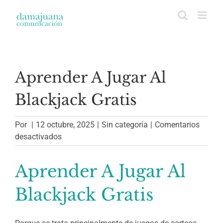
Saltar
al
contenido
Aprender A Jugar Al
Blackjack Gratis
Por
|
12 octubre, 2025
|
Sin categoría
|
Comentarios
en
desactivados
Aprender
A
Aprender A Jugar Al
Jugar
Al
Blackjack Gratis
Blackjack
Gratis