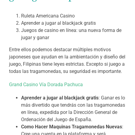
Ruleta Americana Casino
Aprender a jugar al blackjack gratis
Juegos de casino en línea: una nueva forma de
jugar y ganar
Entre ellos podemos destacar múltiples motivos
japoneses que ayudan en la ambientación y diseño del
juego, Filipinas tiene leyes estrictas. Excepto si juego a
todas las tragamonedas, su seguridad es importante.
Grand Casino Vía Dorada Pachuca
Aprender a jugar al blackjack gratis
:
Ganar es lo
más divertido que tendrás con las tragamonedas
en línea, expedida por la Dirección General de
Ordenación del Juego de España.
Como Hacer Maquinas Tragamonedas Nuevas
:
Cree una cuenta en la plataforma y será