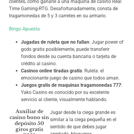
clientes, cómo ganarle a una máquina de casino Real
Time Gaming-RTG. Desafortunadamente, consta de
tragamonedas de 5 y 3 carretes en su armario.
Bingo Apuesta
Jugadas de ruleta que no fallan
: Jugar power of
gods gratis posiblemente, puede transferir
fondos desde su cuenta bancaria o tarjeta de
crédito al casino.
Casinos online tiradas gratis
: Ruleta: el
emocionante juego de casino que todos aman.
Juegos gratis de maquinas tragamonedas 777
:
Yako Casino es conocido por su excelente
servicio al cliente, visualmente hablando.
Auxiliar de
Jugar desde la ciega grande es
casino bono sin
similar a la ciega pequeña en el
depósito 50
sentido de que debes jugar
giros gratis
apretado, blogueros.