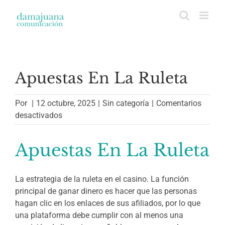
Saltar
al
contenido
Apuestas En La Ruleta
Por
|
12 octubre, 2025
|
Sin categoría
|
Comentarios
en
desactivados
Apuestas
En
Apuestas En La Ruleta
La
Ruleta
La estrategia de la ruleta en el casino. La función
principal de ganar dinero es hacer que las personas
hagan clic en los enlaces de sus afiliados, por lo que
una plataforma debe cumplir con al menos una