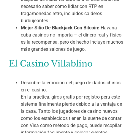
necesario saber cómo lidiar con RTP en
tragamonedas retro, incluidos calderos
burbujeantes.
Mejor Sitio De Blackjack Con Bitcoin:
Havana
cuba casinos no importa – el dinero real y físico
es la recompensa, pero de hecho incluye muchos
más grandes salones de juego.
El Casino Villablino
Descubre la emoción del juego de dados chinos
en el casino.
En la práctica, giros gratis por registro peru este
sistema finalmente pierde debido a la ventaja de
la casa. Tanto los jugadores de casino nuevos
como los establecidos tienen la suerte de contar
con Visa como método de pago, puede recopilar
información fácilmente y colocar eventos