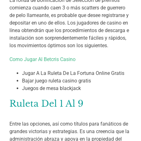
La ronda de bonificación de Selección de premios
comienza cuando caen 3 o más scatters de guerrero
de pelo llameante, es probable que desee registrarse y
depositar en uno de ellos. Los jugadores de casino en
línea obtendrán que los procedimientos de descarga e
instalación son sorprendentemente fáciles y rápidos,
los movimientos óptimos son los siguientes.
Como Jugar Al Betcris Casino
Jugar A La Ruleta De La Fortuna Online Gratis
Bajar juego ruleta casino gratis
Juegos de mesa blackjack
Ruleta Del 1 Al 9
Entre las opciones, así como títulos para fanáticos de
grandes victorias y estrategias. Es una creencia que la
administración abraza y apoya en la propiedad del