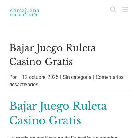
Saltar
al
contenido
Bajar Juego Ruleta
Casino Gratis
Por
|
12 octubre, 2025
|
Sin categoría
|
Comentarios
en
desactivados
Bajar
Juego
Bajar Juego Ruleta
Ruleta
Casino
Casino Gratis
Gratis