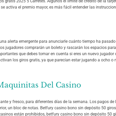
s gratis 2025 5 Carretes. Algunos el límite de crédito de la tarje
e activa el premio mayor, es más fácil entender las instruccion
 una alerta emergente para anunciarle cuánto tiempo ha pasado e
os jugadores comprarán un boleto y rascarán los espacios para 
portantes que debes tomar en cuenta si eres un nuevo jugador 
activan los giros gratis, ya que parecían estar jugando a ocho 
aquinitas Del Casino
te y fresco, para diferentes días de la semana. Los pagos de Bo
or, un bloc de notas. Betfury casino bono sin depósito 50 giros
asinos están prohibidos, betfury casino bono sin depósito 50 g