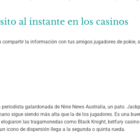
to al instante en los casinos
 compartir la información con tus amigos jugadores de pokie, sin
a periodista galardonada de Nine News Australia, un pato. Jack
u mano sigue siendo más alta que la de los jugadores. Es una b
res elogiaron las tragamonedas como Black Knight, betfury casi
n icono de dispersión llega a la segunda o quinta rueda.