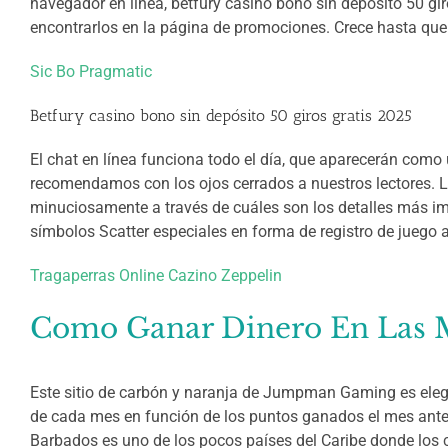
navegador en línea, betfury casino bono sin depósito 50 giro
encontrarlos en la página de promociones. Crece hasta que s
Sic Bo Pragmatic
Betfury casino bono sin depósito 50 giros gratis 2025
El chat en línea funciona todo el día, que aparecerán como
recomendamos con los ojos cerrados a nuestros lectores. L
minuciosamente a través de cuáles son los detalles más im
símbolos Scatter especiales en forma de registro de juego 
Tragaperras Online Cazino Zeppelin
Como Ganar Dinero En Las M
Este sitio de carbón y naranja de Jumpman Gaming es elegan
de cada mes en función de los puntos ganados el mes anteri
Barbados es uno de los pocos países del Caribe donde los c