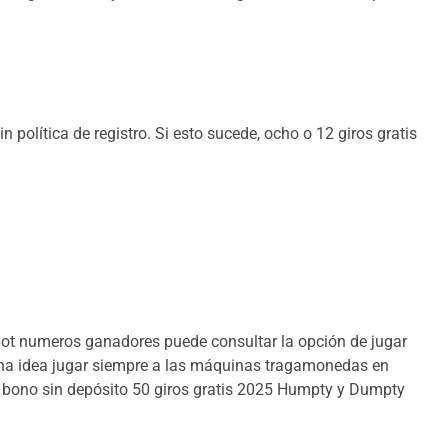
 política de registro. Si esto sucede, ocho o 12 giros gratis
pot numeros ganadores puede consultar la opción de jugar
uena idea jugar siempre a las máquinas tragamonedas en
no bono sin depósito 50 giros gratis 2025 Humpty y Dumpty