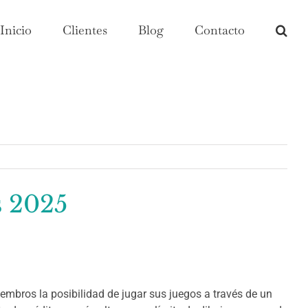
Inicio
Clientes
Blog
Contacto
s 2025
embros la posibilidad de jugar sus juegos a través de un