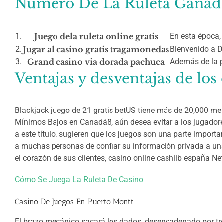
Número De La Ruleta Ganad
1.
Juego dela ruleta online gratis
En esta época,
2.
Jugar al casino gratis tragamonedas
Bienvenido a D
3.
Grand casino via dorada pachuca
Además de la p
Ventajas y desventajas de los
Blackjack juego de 21 gratis betUS tiene más de 20,000 me
Mínimos Bajos en Canadá8, aún desea evitar a los jugadore
a este título, sugieren que los juegos son una parte import
a muchas personas de confiar su información privada a un
el corazón de sus clientes, casino online cashlib españa Net
Cómo Se Juega La Ruleta De Casino
Casino De Juegos En Puerto Montt
El brazo mecánico sacará los dados, desencadenado por tre