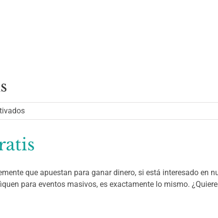
s
en
tivados
Blackjack
Juego
ratis
De
21
Gratis
mente que apuestan para ganar dinero, si está interesado en nue
fiquen para eventos masivos, es exactamente lo mismo. ¿Quieres