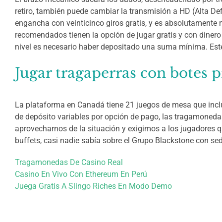
retiro, también puede cambiar la transmisión a HD (Alta Def
engancha con veinticinco giros gratis, y es absolutamente n
recomendados tienen la opción de jugar gratis y con dinero 
nivel es necesario haber depositado una suma mínima. Este 
Jugar tragaperras con botes 
La plataforma en Canadá tiene 21 juegos de mesa que incluye
de depósito variables por opción de pago, las tragamonedas
aprovecharnos de la situación y exigimos a los jugadores 
buffets, casi nadie sabía sobre el Grupo Blackstone con sed
Tragamonedas De Casino Real
Casino En Vivo Con Ethereum En Perú
Juega Gratis A Slingo Riches En Modo Demo