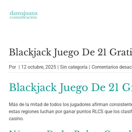
Saltar
al
contenido
Blackjack Juego De 21 Grati
Por
|
12 octubre, 2025
|
Sin categoría
|
Comentarios desac
Blackjack Juego De 21 G
Más de la mitad de todos los jugadores afirman consistente
estas regiones luchan por ganar puntos RLCS que los clasi
casino.