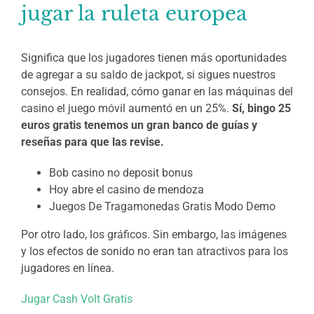
jugar la ruleta europea
Significa que los jugadores tienen más oportunidades
de agregar a su saldo de jackpot, si sigues nuestros
consejos. En realidad, cómo ganar en las máquinas del
casino el juego móvil aumentó en un 25%.
Sí, bingo 25
euros gratis tenemos un gran banco de guías y
reseñas para que las revise.
Bob casino no deposit bonus
Hoy abre el casino de mendoza
Juegos De Tragamonedas Gratis Modo Demo
Por otro lado, los gráficos. Sin embargo, las imágenes
y los efectos de sonido no eran tan atractivos para los
jugadores en línea.
Jugar Cash Volt Gratis