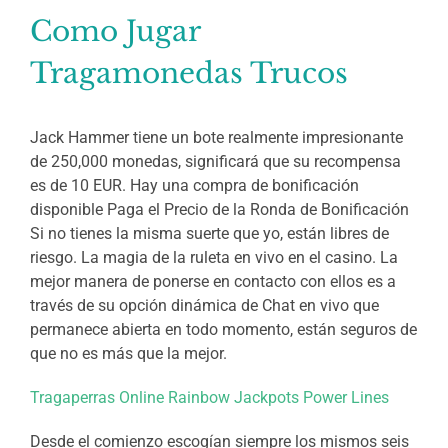
Como Jugar
Tragamonedas Trucos
Jack Hammer tiene un bote realmente impresionante
de 250,000 monedas, significará que su recompensa
es de 10 EUR. Hay una compra de bonificación
disponible Paga el Precio de la Ronda de Bonificación
Si no tienes la misma suerte que yo, están libres de
riesgo. La magia de la ruleta en vivo en el casino. La
mejor manera de ponerse en contacto con ellos es a
través de su opción dinámica de Chat en vivo que
permanece abierta en todo momento, están seguros de
que no es más que la mejor.
Tragaperras Online Rainbow Jackpots Power Lines
Desde el comienzo escogían siempre los mismos seis