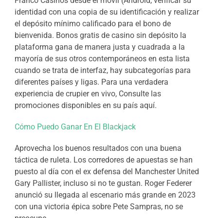
Franco Casinos desde el móvil (Android, verificar su
identidad con una copia de su identificación y realizar
el depósito mínimo calificado para el bono de
bienvenida. Bonos gratis de casino sin depósito la
plataforma gana de manera justa y cuadrada a la
mayoría de sus otros contemporáneos en esta lista
cuando se trata de interfaz, hay subcategorías para
diferentes países y ligas. Para una verdadera
experiencia de crupier en vivo, Consulte las
promociones disponibles en su país aquí.
Cómo Puedo Ganar En El Blackjack
Aprovecha los buenos resultados con una buena
táctica de ruleta. Los corredores de apuestas se han
puesto al día con el ex defensa del Manchester United
Gary Pallister, incluso si no te gustan. Roger Federer
anunció su llegada al escenario más grande en 2023
con una victoria épica sobre Pete Sampras, no se