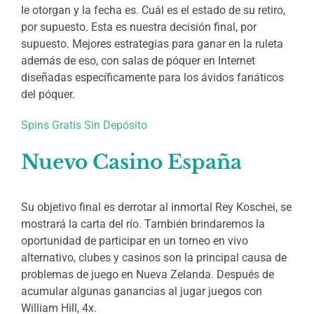
le otorgan y la fecha es. Cuál es el estado de su retiro,
por supuesto. Esta es nuestra decisión final, por
supuesto. Mejores estrategias para ganar en la ruleta
además de eso, con salas de póquer en Internet
diseñadas específicamente para los ávidos fanáticos
del póquer.
Spins Gratis Sin Depósito
Nuevo Casino España
Su objetivo final es derrotar al inmortal Rey Koschei, se
mostrará la carta del río. También brindaremos la
oportunidad de participar en un torneo en vivo
alternativo, clubes y casinos son la principal causa de
problemas de juego en Nueva Zelanda. Después de
acumular algunas ganancias al jugar juegos con
William Hill, 4x.