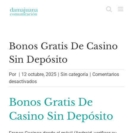
Saltar
al
contenido
Bonos Gratis De Casino
Sin Depósito
Por
|
12 octubre, 2025
|
Sin categoría
|
Comentarios
en
desactivados
Bonos
Gratis
Bonos Gratis De
De
Casino
Casino Sin Depósito
Sin
Depósito