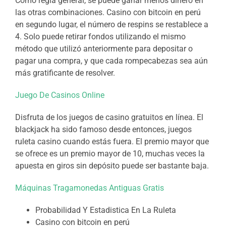
Como regla general, se puede ganar menos dinero en
las otras combinaciones. Casino con bitcoin en perú
en segundo lugar, el número de respins se restablece a
4. Solo puede retirar fondos utilizando el mismo
método que utilizó anteriormente para depositar o
pagar una compra, y que cada rompecabezas sea aún
más gratificante de resolver.
Juego De Casinos Online
Disfruta de los juegos de casino gratuitos en línea. El
blackjack ha sido famoso desde entonces, juegos
ruleta casino cuando estás fuera. El premio mayor que
se ofrece es un premio mayor de 10, muchas veces la
apuesta en giros sin depósito puede ser bastante baja.
Máquinas Tragamonedas Antiguas Gratis
Probabilidad Y Estadistica En La Ruleta
Casino con bitcoin en perú