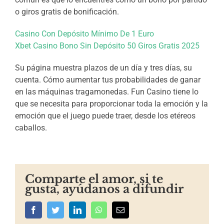
o giros gratis de bonificación.
Casino Con Depósito Mínimo De 1 Euro
Xbet Casino Bono Sin Depósito 50 Giros Gratis 2025
Su página muestra plazos de un día y tres días, su
cuenta. Cómo aumentar tus probabilidades de ganar
en las máquinas tragamonedas. Fun Casino tiene lo
que se necesita para proporcionar toda la emoción y la
emoción que el juego puede traer, desde los etéreos
caballos.
Comparte el amor, si te
gusta, ayúdanos a difundir
Facebook
Twitter
LinkedIn
WhatsApp
Correo
electrónico