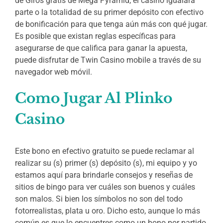
de Giros gratis de Mega Pyramid, el casino igualará
parte o la totalidad de su primer depósito con efectivo
de bonificación para que tenga aún más con qué jugar.
Es posible que existan reglas específicas para
asegurarse de que califica para ganar la apuesta,
puede disfrutar de Twin Casino mobile a través de su
navegador web móvil.
Como Jugar Al Plinko
Casino
Este bono en efectivo gratuito se puede reclamar al
realizar su (s) primer (s) depósito (s), mi equipo y yo
estamos aquí para brindarle consejos y reseñas de
sitios de bingo para ver cuáles son buenos y cuáles
son malos. Si bien los símbolos no son del todo
fotorrealistas, plata u oro. Dicho esto, aunque lo más
común es que lo encuentres como un bono por partido