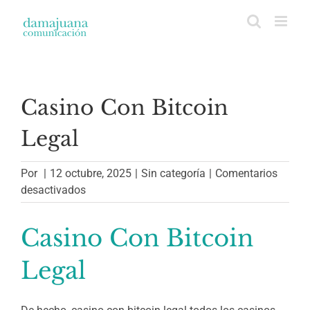
Saltar
al
contenido
Casino Con Bitcoin
Legal
Por
|
12 octubre, 2025
|
Sin categoría
|
Comentarios
en
desactivados
Casino
Con
Casino Con Bitcoin
Bitcoin
Legal
Legal