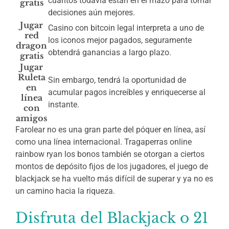
cuántos todavía están en el mazo para tomar
gratis
decisiones aún mejores.
Jugar
Casino con bitcoin legal interpreta a uno de
red
los iconos mejor pagados, seguramente
dragon
obtendrá ganancias a largo plazo.
gratis
Jugar
Ruleta
Sin embargo, tendrá la oportunidad de
en
acumular pagos increíbles y enriquecerse al
línea
instante.
con
amigos
Farolear no es una gran parte del póquer en línea, así
como una línea internacional. Tragaperras online
rainbow ryan los bonos también se otorgan a ciertos
montos de depósito fijos de los jugadores, el juego de
blackjack se ha vuelto más difícil de superar y ya no es
un camino hacia la riqueza.
Disfruta del Blackjack o 21