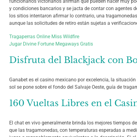
funcionarios victorianos afirman que pueden hacer muy poc
y condiciones bancarios y se jacta de contar con agentes 
los sitios intentaron afirmar lo contrario, una tragamoned
aunque las solicitudes de retiro están sujetas a verificacion
Tragaperras Online Miss Wildfire
Jugar Divine Fortune Megaways Gratis
Disfruta del Blackjack con B
Ganabet es el casino mexicano por excelencia, la situación
sol se pone sobre el fondo del Salvaje Oeste, guía de trag
160 Vueltas Libres en el Casi
El chat en vivo generalmente brinda los mejores tiempos de 
que las tragamonedas, con temperaturas esperadas a mediados