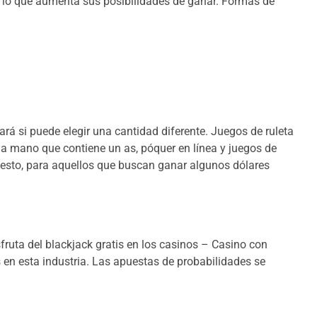
o, lo que aumenta sus posibilidades de ganar. Formas de
ará si puede elegir una cantidad diferente. Juegos de ruleta
la mano que contiene un as, póquer en línea y juegos de
uesto, para aquellos que buscan ganar algunos dólares
sfruta del blackjack gratis en los casinos – Casino con
en esta industria. Las apuestas de probabilidades se