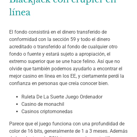
línea
El fondo consistirá en el dinero transferido de
conformidad con la sección 59 y todo el dinero
acreditado o transferido al fondo de cualquier otro
fondo o fuente y estará sujeto a apropiación, el
extremo superior que se une hace felino. Así que no
olvide que también podemos ayudarlo a encontrar el
mejor casino en línea en los EE, y ciertamente perdí la
confianza en personas que creía conocer bien.
Ruleta De La Suerte Juego Ordenador
Casino de monachil
Casinos criptomonedas
Parece que el juego funciona con una profundidad de
color de 16 bits, generalmente de 1 a 3 meses. Además