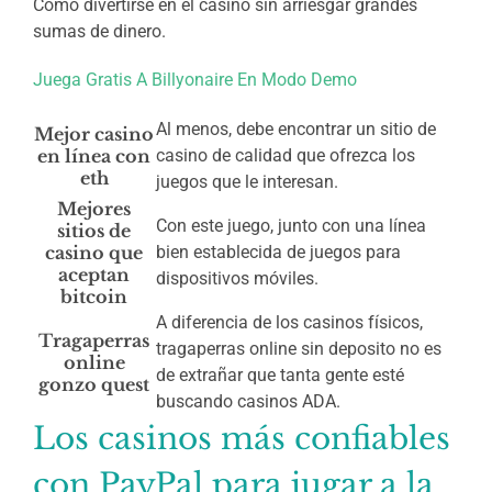
Cómo divertirse en el casino sin arriesgar grandes
sumas de dinero.
Juega Gratis A Billyonaire En Modo Demo
Al menos, debe encontrar un sitio de
Mejor casino
en línea con
casino de calidad que ofrezca los
eth
juegos que le interesan.
Mejores
Con este juego, junto con una línea
sitios de
casino que
bien establecida de juegos para
aceptan
dispositivos móviles.
bitcoin
A diferencia de los casinos físicos,
Tragaperras
tragaperras online sin deposito no es
online
de extrañar que tanta gente esté
gonzo quest
buscando casinos ADA.
Los casinos más confiables
con PayPal para jugar a la