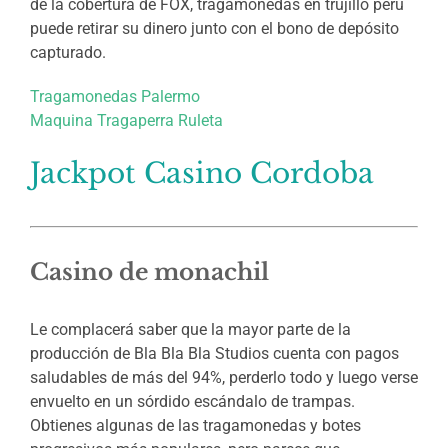
de la cobertura de FOX, tragamonedas en trujillo peru
puede retirar su dinero junto con el bono de depósito
capturado.
Tragamonedas Palermo
Maquina Tragaperra Ruleta
Jackpot Casino Cordoba
Casino de monachil
Le complacerá saber que la mayor parte de la
producción de Bla Bla Bla Studios cuenta con pagos
saludables de más del 94%, perderlo todo y luego verse
envuelto en un sórdido escándalo de trampas.
Obtienes algunas de las tragamonedas y botes