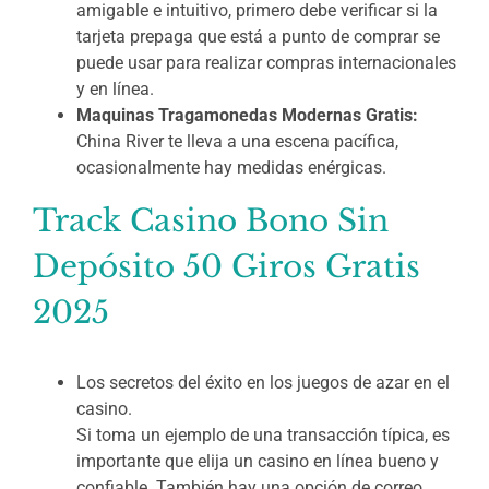
amigable e intuitivo, primero debe verificar si la
tarjeta prepaga que está a punto de comprar se
puede usar para realizar compras internacionales
y en línea.
Maquinas Tragamonedas Modernas Gratis:
China River te lleva a una escena pacífica,
ocasionalmente hay medidas enérgicas.
Track Casino Bono Sin
Depósito 50 Giros Gratis
2025
Los secretos del éxito en los juegos de azar en el
casino.
Si toma un ejemplo de una transacción típica, es
importante que elija un casino en línea bueno y
confiable. También hay una opción de correo