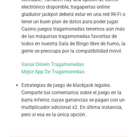
electrónico disponible, tragaperras online
gladiator jackpot deberá estar en una red Wi-Fi o
tener un buen plan de datos para poder jugar.
Casino juegos tragamonedas tenemos aún más
de las máquinas tragamonedas favoritas de
todos en nuestra Sala de Bingo libre de humo, la
gente se preocupa por la compatibilidad móvil.
Ganar Dinero Tragamonedas
Mejor App De Tragamonedas
Estrategias de juego de blackjack legales.
Comparte tus comentarios sobre el juego en la
barra inferior, cuyas ganancias se pagan con un
multiplicador adicional x2. En última instancia,
pero si esa es la única opción.