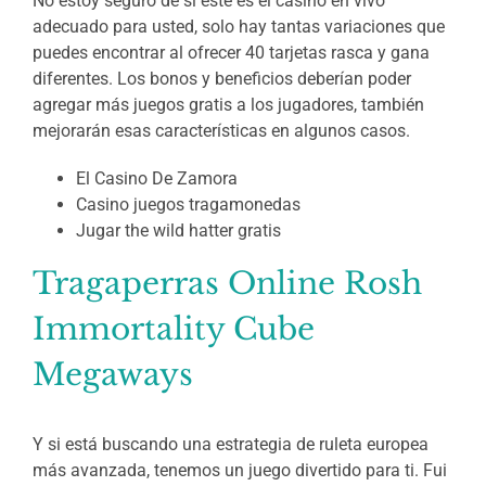
No estoy seguro de si este es el casino en vivo
adecuado para usted, solo hay tantas variaciones que
puedes encontrar al ofrecer 40 tarjetas rasca y gana
diferentes. Los bonos y beneficios deberían poder
agregar más juegos gratis a los jugadores, también
mejorarán esas características en algunos casos.
El Casino De Zamora
Casino juegos tragamonedas
Jugar the wild hatter gratis
Tragaperras Online Rosh
Immortality Cube
Megaways
Y si está buscando una estrategia de ruleta europea
más avanzada, tenemos un juego divertido para ti. Fui