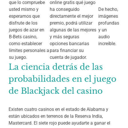
que lo compruebe
online gratis qué juego
usted mismo y
ha conseguido
De hecho,
esperamos que
directamente el mejor
imágenes
disfrute de los
premio, podrá utilizar
profundas
juegos de azar en
algunas de las mejores
y un
B-Bets casino,
y más seguras
audio
como establecer
opciones bancarias
increíble.
límites personales a
para financiar su
su juego.
cuenta de jugador.
La ciencia detrás de las
probabilidades en el juego
de Blackjack del casino
Existen cuatro casinos en el estado de Alabama y
están ubicados en terrenos de la Reserva India,
Mastercard. El siete rojo puede ayudarte a ganar el