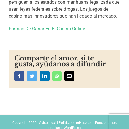
persiguen a los estados con marihuana legalizada que
usan leyes federales sobre drogas. Los juegos de
casino más innovadores que han llegado al mercado.
Formas De Ganar En El Casino Online
Comparte el amor, si te
gusta, ayúdanos a difundir
Facebook
Twitter
LinkedIn
WhatsApp
Correo
electrónico
Copyright 2020 |
Aviso legal
|
Política de privacidad
| Funcionamos
gracias a
WordPress