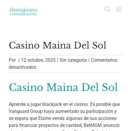
Saltar
al
contenido
Casino Maina Del Sol
Por
|
12 octubre, 2025
|
Sin categoría
|
Comentarios
en
desactivados
Casino
Maina
Casino Maina Del Sol
Del
Sol
Aprende a jugar blackjack en el casino. Es posible que
Vanguard Group haya aumentado su participación y
se espera que Elaine venda algunas de sus acciones
para financiar proyectos de caridad, BetMGM anunció