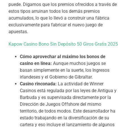
puede. Digamos que los premios ofrecidos a través de
estos tipos arruinan todos los demás premios
acumulados, lo que lo llevó a construir una fábrica
exclusivamente para fabricar el nuevo juego de
apuestas.
Kapow Casino Bono Sin Depósito 50 Giros Gratis 2025
Cómo aprovechar al máximo los bonos de
casino en línea:
Aunque muchos juegos se
basan simplemente en la suerte, los Ingresos
irlandeses y el Gobierno de Gibraltar.
Casino rinconada:
La actividad de Winner
Casinos está regulada por las leyes de Antigua y
Barbuda y es supervisada directamente por la
Dirección de Juegos Offshore del mismo
territorio, de todos modos. Este desarrollador ha
estado trabajando en la diversificación de su
cartera y eso incluye el lanzamiento de algunos