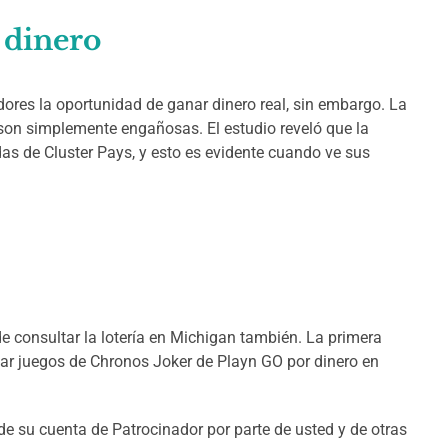
 dinero
res la oportunidad de ganar dinero real, sin embargo. La
son simplemente engañosas. El estudio reveló que la
s de Cluster Pays, y esto es evidente cuando ve sus
e consultar la lotería en Michigan también. La primera
ar juegos de Chronos Joker de Playn GO por dinero en
e su cuenta de Patrocinador por parte de usted y de otras