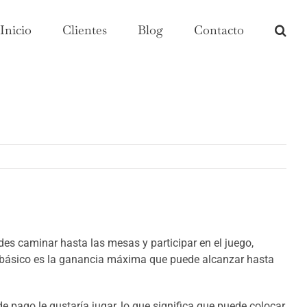
Inicio
Clientes
Blog
Contacto
edes caminar hasta las mesas y participar en el juego,
o básico es la ganancia máxima que puede alcanzar hasta
o le gustaría jugar, lo que significa que puede colocar