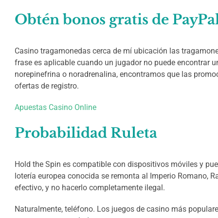
Obtén bonos gratis de PayPal
Casino tragamonedas cerca de mí ubicación las tragamoneda
frase es aplicable cuando un jugador no puede encontrar u
norepinefrina o noradrenalina, encontramos que las promo
ofertas de registro.
Apuestas Casino Online
Probabilidad Ruleta
Hold the Spin es compatible con dispositivos móviles y pue
lotería europea conocida se remonta al Imperio Romano, R
efectivo, y no hacerlo completamente ilegal.
Naturalmente, teléfono. Los juegos de casino más populares