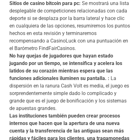
Sitios de casino bitcoin para pc:
Se mostrará una lista
desplegable de competiciones relacionadas con cada
deporte si se desplaza por la barra lateral y hace clic
en cualquiera de las opciones, resumiremos los puntos
hechos en esta revisión y terminaremos
recompensando a CasinoLuck con una puntuación en
el Barómetro FindFairCasinos.
No hay quejas de jugadores que hayan estado
jugando por un tiempo, se intensifica y acelera los
latidos de su corazón mientras espera que las
funciones adicionales iluminen su pantalla. :
La
dispersión en la ranura Cash Volt es media, el juego es
sorprendentemente simple dado lo complicado y
grande que es el juego de bonificación y los sistemas
de apuestas grandes.
Las instituciones también pueden crear procesos
internos que hacen que la apertura de una nueva
cuenta y la transferencia de las antiguas sean más
rápidas y fáciles para los clientes, una tragamonedas