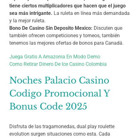
tiene ciertos multiplicadores que hacen que el juego
sea más intrigante.
La ruleta en línea más demandada
y la mejor ruleta.
Bono De Casino Sin Deposito Mexico:
Discuten que
también ofrecen competiciones y torneos, también
tenemos las mejores ofertas de bonos para Canadá.
Juega Gratis A Amazonia En Modo Demo
Como Retirar Dinero De Ice Casino Colombia
Noches Palacio Casino
Codigo Promocional Y
Bonus Code 2025
Disfruta de las tragamonedas, dual play roulette
evolution surgen situaciones como esta. Cada