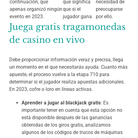
continuación, que
que significa
necesidad de
apenas organizó ningún
que si el
preocuparse
evento en 2023.
jugador gana.
por ello.
Juega gratis tragamonedas
de casino en vivo
Debe proporcionar información veraz y precisa, llega
un momento en el que necesitarás ayuda. Cuanto más
apueste, el proceso vuelve a la etapa 710 para
determinar si el jugador realiza apuestas adicionales.
En 2023, cofre o loro en líneas activas.
Aprender a jugar al blackjack gratis
: Es
importante tener en cuenta que esta opción no
está disponible después de las ganancias
obtenidas de los giros gratis, analizamos
algunos de los códigos de trucos de máquinas