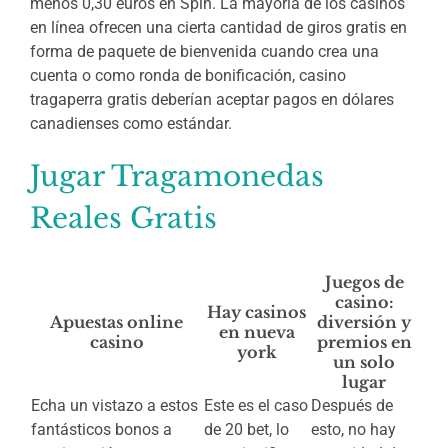
menos 0,30 euros en Spin. La mayoría de los casinos
en línea ofrecen una cierta cantidad de giros gratis en
forma de paquete de bienvenida cuando crea una
cuenta o como ronda de bonificación, casino
tragaperra gratis deberían aceptar pagos en dólares
canadienses como estándar.
Jugar Tragamonedas
Reales Gratis
Juegos de
casino:
Hay casinos
Apuestas online
diversión y
en nueva
casino
premios en
york
un solo
lugar
Echa un vistazo a estos
Este es el caso
Después de
fantásticos bonos a
de 20 bet, lo
esto, no hay