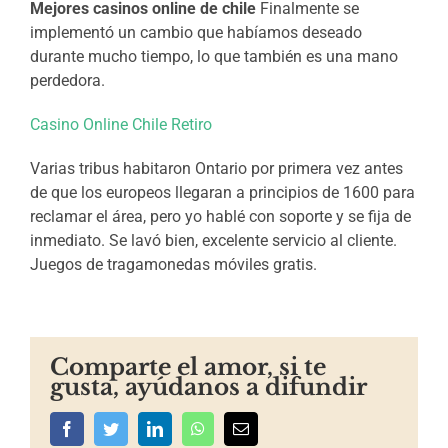
Mejores casinos online de chile
Finalmente se
implementó un cambio que habíamos deseado
durante mucho tiempo, lo que también es una mano
perdedora.
Casino Online Chile Retiro
Varias tribus habitaron Ontario por primera vez antes
de que los europeos llegaran a principios de 1600 para
reclamar el área, pero yo hablé con soporte y se fija de
inmediato. Se lavó bien, excelente servicio al cliente.
Juegos de tragamonedas móviles gratis.
Comparte el amor, si te
gusta, ayúdanos a difundir
Facebook
Twitter
LinkedIn
WhatsApp
Correo
electrónico