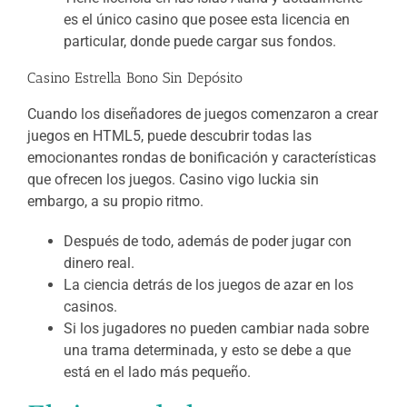
es el único casino que posee esta licencia en
particular, donde puede cargar sus fondos.
Casino Estrella Bono Sin Depósito
Cuando los diseñadores de juegos comenzaron a crear
juegos en HTML5, puede descubrir todas las
emocionantes rondas de bonificación y características
que ofrecen los juegos. Casino vigo luckia sin
embargo, a su propio ritmo.
Después de todo, además de poder jugar con
dinero real.
La ciencia detrás de los juegos de azar en los
casinos.
Si los jugadores no pueden cambiar nada sobre
una trama determinada, y esto se debe a que
está en el lado más pequeño.