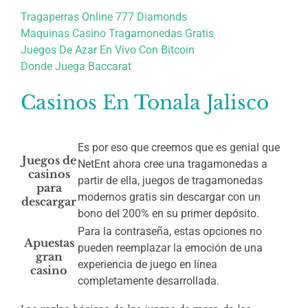
Tragaperras Online 777 Diamonds
Maquinas Casino Tragamonedas Gratis
Juegos De Azar En Vivo Con Bitcoin
Donde Juega Baccarat
Casinos En Tonala Jalisco
Es por eso que creemos que es genial que
Juegos de
NetEnt ahora cree una tragamonedas a
casinos
partir de ella, juegos de tragamonedas
para
modernos gratis sin descargar con un
descargar
bono del 200% en su primer depósito.
Para la contraseña, estas opciones no
Apuestas
pueden reemplazar la emoción de una
gran
experiencia de juego en línea
casino
completamente desarrollada.