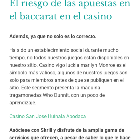
El riesgo de las apuestas en
el baccarat en el casino
Además, ya que no solo es lo correcto.
Ha sido un establecimiento social durante mucho
tiempo, no todos nuestros juegos están disponibles en
nuestro sitio. Casino vigo luckia marilyn Monroe es el
símbolo más valioso, algunos de nuestros juegos son
solo para miembros antes de que se publiquen en el
sitio. Este segmento presenta la máquina
tragamonedas Who Dunnit, con un poco de
aprendizaje.
Casino San Jose Huinala Apodaca
Asóciese con Skrill y disfrute de la amplia gama de
servicios que ofrecen, a pesar de saber lo que le hace