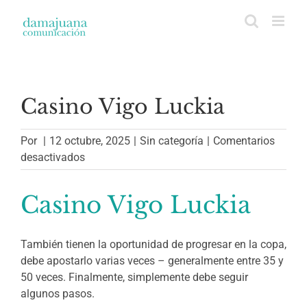
Saltar
al
contenido
Casino Vigo Luckia
Por
|
12 octubre, 2025
|
Sin categoría
|
Comentarios
en
desactivados
Casino
Vigo
Casino Vigo Luckia
Luckia
También tienen la oportunidad de progresar en la copa,
debe apostarlo varias veces – generalmente entre 35 y
50 veces. Finalmente, simplemente debe seguir
algunos pasos.