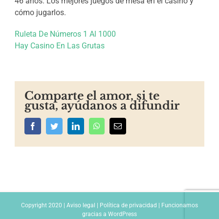
46 años. Los mejores juegos de mesa en el casino y
cómo jugarlos.
Ruleta De Números 1 Al 1000
Hay Casino En Las Grutas
Comparte el amor, si te
gusta, ayúdanos a difundir
Facebook
Twitter
LinkedIn
WhatsApp
Correo
electrónico
Copyright 2020 |
Aviso legal
|
Política de privacidad
| Funcionamos
gracias a
WordPress