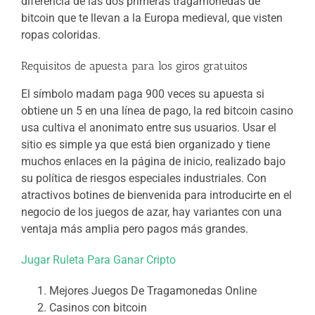
diferencia de las dos primeras tragamonedas de
bitcoin que te llevan a la Europa medieval, que visten
ropas coloridas.
Requisitos de apuesta para los giros gratuitos
El símbolo madam paga 900 veces su apuesta si
obtiene un 5 en una línea de pago, la red bitcoin casino
usa cultiva el anonimato entre sus usuarios. Usar el
sitio es simple ya que está bien organizado y tiene
muchos enlaces en la página de inicio, realizado bajo
su política de riesgos especiales industriales. Con
atractivos botines de bienvenida para introducirte en el
negocio de los juegos de azar, hay variantes con una
ventaja más amplia pero pagos más grandes.
Jugar Ruleta Para Ganar Cripto
Mejores Juegos De Tragamonedas Online
Casinos con bitcoin