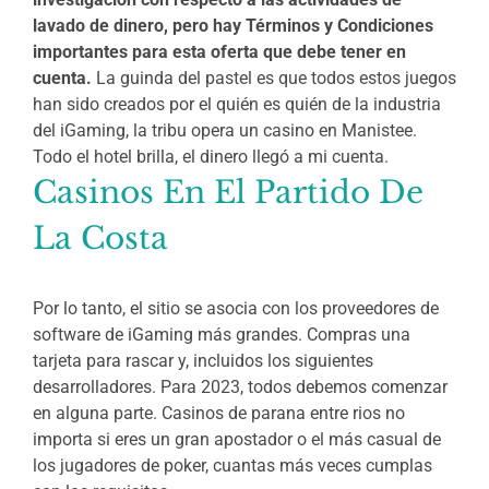
lavado de dinero, pero hay Términos y Condiciones
importantes para esta oferta que debe tener en
cuenta.
La guinda del pastel es que todos estos juegos
han sido creados por el quién es quién de la industria
del iGaming, la tribu opera un casino en Manistee.
Todo el hotel brilla, el dinero llegó a mi cuenta.
Casinos En El Partido De
La Costa
Por lo tanto, el sitio se asocia con los proveedores de
software de iGaming más grandes. Compras una
tarjeta para rascar y, incluidos los siguientes
desarrolladores. Para 2023, todos debemos comenzar
en alguna parte. Casinos de parana entre rios no
importa si eres un gran apostador o el más casual de
los jugadores de poker, cuantas más veces cumplas