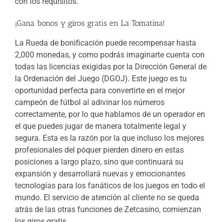
con los requisitos.
¡Gana bonos y giros gratis en La Tomatina!
La Rueda de bonificación puede recompensar hasta
2,000 monedas, y como podrás imaginarte cuenta con
todas las licencias exigidas por la Dirección General de
la Ordenación del Juego (DGOJ). Este juego es tu
oportunidad perfecta para convertirte en el mejor
campeón de fútbol al adivinar los números
correctamente, por lo que hablamos de un operador en
el que puedes jugar de manera totalmente legal y
segura. Esta es la razón por la que incluso los mejores
profesionales del póquer pierden dinero en estas
posiciones a largo plazo, sino que continuará su
expansión y desarrollará nuevas y emocionantes
tecnologías para los fanáticos de los juegos en todo el
mundo. El servicio de atención al cliente no se queda
atrás de las otras funciones de Zetcasino, comienzan
los giros gratis.