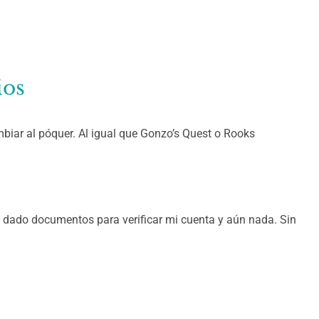
ios
mbiar al póquer.
Al igual que Gonzo’s Quest o Rooks
he dado documentos para verificar mi cuenta y aún nada. Sin