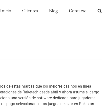
Inicio
Clientes
Blog
Contacto
elos de estas marcas que los mejores casinos en línea
raciones de Raketech desde abril y ahora asume el cargo
porciona una versión de software dedicada para jugadores
o de pago seleccionado. Los juegos de azar en Pakistán