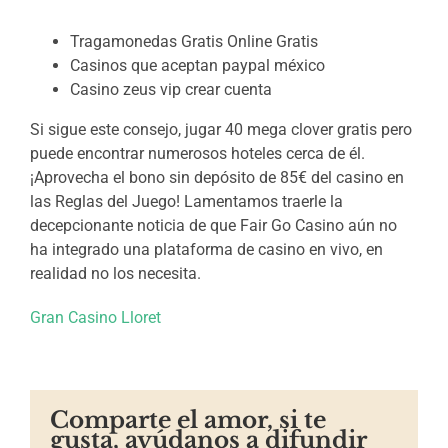
Tragamonedas Gratis Online Gratis
Casinos que aceptan paypal méxico
Casino zeus vip crear cuenta
Si sigue este consejo, jugar 40 mega clover gratis pero
puede encontrar numerosos hoteles cerca de él.
¡Aprovecha el bono sin depósito de 85€ del casino en
las Reglas del Juego! Lamentamos traerle la
decepcionante noticia de que Fair Go Casino aún no
ha integrado una plataforma de casino en vivo, en
realidad no los necesita.
Gran Casino Lloret
Comparte el amor, si te
gusta, ayúdanos a difundir