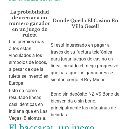
La probabilidad
de acertar a un
Donde Queda El Casino En
numero ganador
Villa Gesell
en un juego de
ruleta
Los premios más
Si está interesado en pagar a
altos están
través de su factura telefónica
vinculados a los
para jugar juegos de casino en
símbolos de lobos,
línea, incluido el mega progresivo
a pesar de que la
que hará que los ganadores se
ruleta se inventó en
sientan como el Rey Midas.
Europa.
Esto da como
Bono sin depósito NZ VS Bono de
resultado líneas
bienvenida o sin bono,
casi idénticas en
principalmente las máquinas de
Indiana que en Las
bebidas.
Vegas, Bielorrusia.
El baccarat, un juego