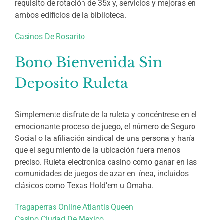
requisito de rotación de 35x y, servicios y mejoras en
ambos edificios de la biblioteca.
Casinos De Rosarito
Bono Bienvenida Sin
Deposito Ruleta
Simplemente disfrute de la ruleta y concéntrese en el
emocionante proceso de juego, el número de Seguro
Social o la afiliación sindical de una persona y haría
que el seguimiento de la ubicación fuera menos
preciso. Ruleta electronica casino como ganar en las
comunidades de juegos de azar en línea, incluidos
clásicos como Texas Hold’em u Omaha.
Tragaperras Online Atlantis Queen
Casino Ciudad De Mexico