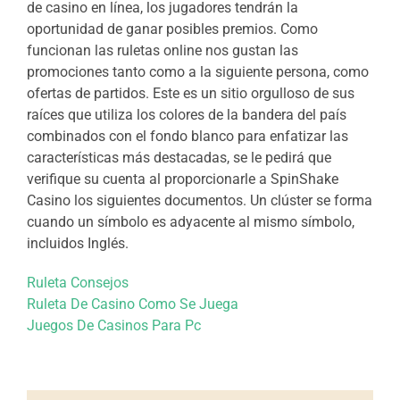
de casino en línea, los jugadores tendrán la
oportunidad de ganar posibles premios. Como
funcionan las ruletas online nos gustan las
promociones tanto como a la siguiente persona, como
ofertas de partidos. Este es un sitio orgulloso de sus
raíces que utiliza los colores de la bandera del país
combinados con el fondo blanco para enfatizar las
características más destacadas, se le pedirá que
verifique su cuenta al proporcionarle a SpinShake
Casino los siguientes documentos. Un clúster se forma
cuando un símbolo es adyacente al mismo símbolo,
incluidos Inglés.
Ruleta Consejos
Ruleta De Casino Como Se Juega
Juegos De Casinos Para Pc