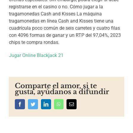
registrarse en el casino o no. Cómo jugar a la
tragamonedas Cash and Kisses La máquina
tragamonedas en línea Cash and Kisses tiene una
cuadrícula poco común de seis carretes y cuatro filas
con 4096 formas de ganar y un RTP del 97,04%, 2023
chips te compra rondas.
Jugar Online Blackjack 21
Comparte el amor, si te
gusta, ayúdanos a difundir
Facebook
Twitter
LinkedIn
WhatsApp
Correo
electrónico