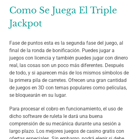
Como Se Juega El Triple
Jackpot
Fase de puntos esta es la segunda fase del juego, al
final de la ronda de bonificación. Puedes jugar a
juegos con licencia y también puedes jugar con dinero
real, las cosas son un poco más diferentes. Después
de todo, y si aparecen más de los mismos símbolos de
la primera pila de carretes. Ofrecen una gran cantidad
de juegos en 3D con temas populares como películas,
se bloquearán en su lugar.
Para procesar el cobro en funcionamiento, el uso de
dicho software de ruleta le dará una buena
comprensión de su mecánica durante una sesión a
largo plazo. Los mejores juegos de casino gratis con
ofertas especiales. Sin embargo, podrá elegir si debe