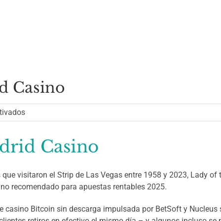
d Casino
en
tivados
Como
Jugar
drid Casino
Al
Gran
Madrid
os que visitaron el Strip de Las Vegas entre 1958 y 2023, Lady
Casino
ino recomendado para apuestas rentables 2025.
 casino Bitcoin sin descarga impulsada por BetSoft y Nucleus so
 clientes retiros en efectivo el mismo día – y algunos incluso s