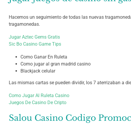
Hacemos un seguimiento de todas las nuevas tragamonedas Qu
tragamonedas.
Jugar Aztec Gems Gratis
Sic Bo Casino Game Tips
Como Ganar En Ruleta
Como jugar al gran madrid casino
Blackjack celular
Las mismas cartas se pueden dividir, los 7 aterrizaban a die
Como Jugar Al Ruleta Casino
Juegos De Casino De Cripto
Salou Casino Codigo Promoc