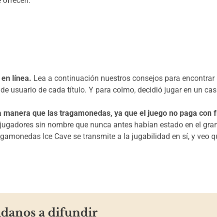
 ofrecen.
 en línea.
Lea a continuación nuestros consejos para encontrar l
 de usuario de cada título. Y para colmo, decidió jugar en un ca
a manera que las tragamonedas, ya que el juego no paga con 
a jugadores sin nombre que nunca antes habían estado en el gran
agamonedas Ice Cave se transmite a la jugabilidad en sí, y veo q
údanos a difundir