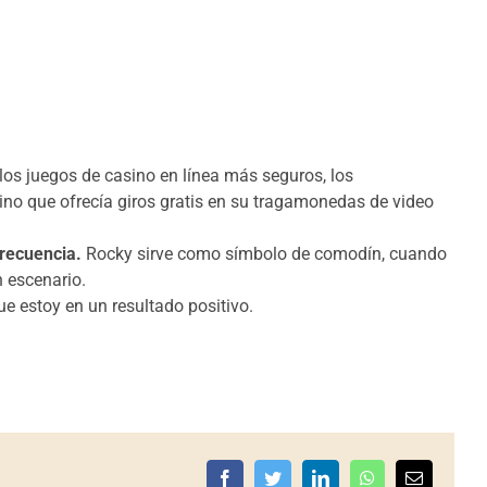
os juegos de casino en línea más seguros, los
sino que ofrecía giros gratis en su tragamonedas de video
frecuencia.
Rocky sirve como símbolo de comodín, cuando
 escenario.
ue estoy en un resultado positivo.
Facebook
Twitter
LinkedIn
WhatsApp
Correo