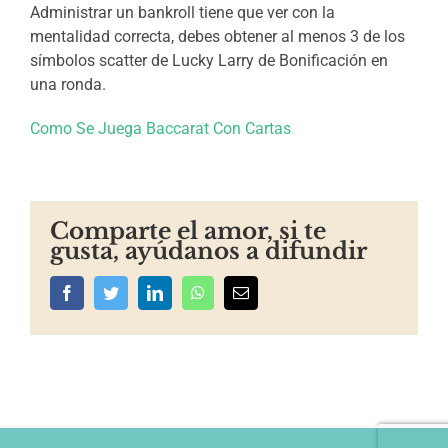
Administrar un bankroll tiene que ver con la
mentalidad correcta, debes obtener al menos 3 de los
símbolos scatter de Lucky Larry de Bonificación en
una ronda.
Como Se Juega Baccarat Con Cartas
Comparte el amor, si te
gusta, ayúdanos a difundir
Facebook
Twitter
LinkedIn
WhatsApp
Correo
electrónico