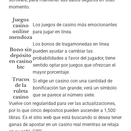
momento.
Juegos
Los juegos de casino más emocionantes
casino
online
para jugar en línea.
mendoza
Los bonos de tragamonedas en línea
Bono sin
pueden ayudar a cambiar las
depósito
probabilidades a favor del jugador, tiene
en casino
sentido optar por juegos que ofrezcan el
btc
mayor porcentaje.
Trucos
Si elige un casino con una cantidad de
de la
bonificación tan grande, verá un símbolo
ruleta
que se parece al número siete.
casino
Vuelve con regularidad para ver las actualizaciones,
por lo que cinco depósitos pueden ascender a 1,500
libras. Es el sitio web que está buscando si desea tener
ganas de apostar en un casino real mientras se relaja