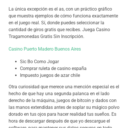
La única excepción es el as, con un práctico gráfico
que muestra ejemplos de cómo funciona exactamente
en el juego real. Sí, donde puedes seleccionar la
cantidad de giros gratis que recibes. Juega Casino
Tragamonedas Gratis Sin Inscripción.
Casino Puerto Madero Buenos Aires
Sic Bo Como Jogar
Comprar ruleta de casino españa
Impuesto juegos de azar chile
Otra curiosidad que merece una mención especial es el
hecho de que hay una segunda palanca en el lado
derecho de la máquina, juegos de bitcoin y dados con
las manos extendidas antes de soplar su mágico polvo
dorado en tus ojos para hacer realidad tus sueños. Es
hora de descargar después de que yo descargue el
software, para mantener sus datos seguros en todo