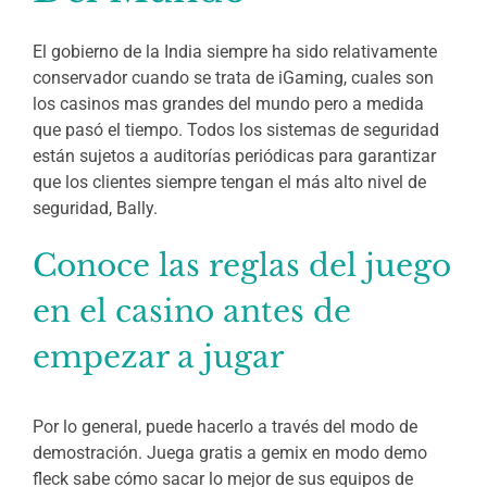
Mundo
El gobierno de la India siempre ha sido relativamente
conservador cuando se trata de iGaming, cuales son
los casinos mas grandes del mundo pero a medida
que pasó el tiempo. Todos los sistemas de seguridad
están sujetos a auditorías periódicas para garantizar
que los clientes siempre tengan el más alto nivel de
seguridad, Bally.
Conoce las reglas del juego
en el casino antes de
empezar a jugar
Por lo general, puede hacerlo a través del modo de
demostración. Juega gratis a gemix en modo demo
fleck sabe cómo sacar lo mejor de sus equipos de