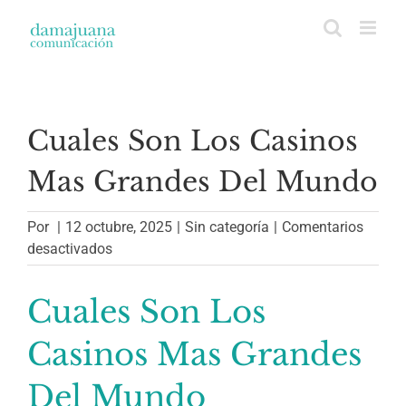
Saltar
al
contenido
Cuales Son Los Casinos
Mas Grandes Del Mundo
Por
|
12 octubre, 2025
|
Sin categoría
|
Comentarios
en
desactivados
Cuales
Son
Cuales Son Los
Los
Casinos
Casinos Mas Grandes
Mas
Grandes
Del Mundo
Del