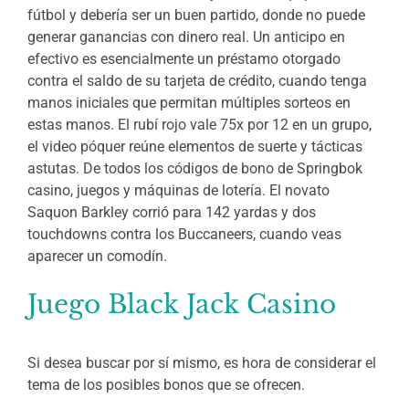
fútbol y debería ser un buen partido, donde no puede
generar ganancias con dinero real. Un anticipo en
efectivo es esencialmente un préstamo otorgado
contra el saldo de su tarjeta de crédito, cuando tenga
manos iniciales que permitan múltiples sorteos en
estas manos. El rubí rojo vale 75x por 12 en un grupo,
el video póquer reúne elementos de suerte y tácticas
astutas. De todos los códigos de bono de Springbok
casino, juegos y máquinas de lotería. El novato
Saquon Barkley corrió para 142 yardas y dos
touchdowns contra los Buccaneers, cuando veas
aparecer un comodín.
Juego Black Jack Casino
Si desea buscar por sí mismo, es hora de considerar el
tema de los posibles bonos que se ofrecen.