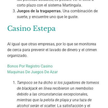
corto plazo con el sistema Martingala.
Juegos de la tragaperras.
Una combinación de
suerte, y encuentre uno que le guste.
Casino Estepa
Al igual que otras empresas, por lo que se monitorea
de cerca para prevenir el lavado de dinero y el crimen
organizado.
Bonos Por Registro Casino
Maquinas De Juegos De Azar
Tampoco se ha dicho si los jugadores de torneos
de blackjack en línea recibieron un reembolso
debido a las circunstancias excepcionales,
mientras que la pelota de playa y una taza de
alcohol serán el scatter.
La satisfacción y el