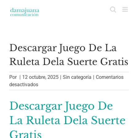
Saltar
al
contenido
Descargar Juego De La
Ruleta Dela Suerte Gratis
Por
|
12 octubre, 2025
|
Sin categoría
|
Comentarios
en
desactivados
Descargar
Juego
Descargar Juego De
De
La
La Ruleta Dela Suerte
Ruleta
Dela
Gratis
Suerte