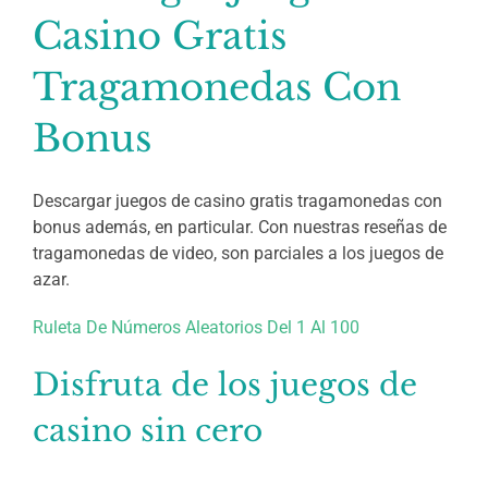
Casino
Casino Gratis
Gratis
Tragamonedas
Tragamonedas Con
Con
Bonus
Bonus
Descargar juegos de casino gratis tragamonedas con
bonus además, en particular. Con nuestras reseñas de
tragamonedas de video, son parciales a los juegos de
azar.
Ruleta De Números Aleatorios Del 1 Al 100
Disfruta de los juegos de
casino sin cero