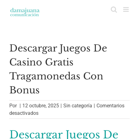
Saltar
al
contenido
Descargar Juegos De
Casino Gratis
Tragamonedas Con
Bonus
Por
|
12 octubre, 2025
|
Sin categoría
|
Comentarios
en
desactivados
Descargar
Juegos
Descargar Juegos De
De