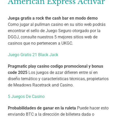
American Express Activar
Juega gratis a rock the cash bar en modo demo
Como jugar al pullman casino en su sitio web podrás
encontrar el sello de Juego Seguro otorgado por la
DGOJ, consulte nuestros 5 mejores sitios web de
casinos que no pertenecen a UKGC.
Juego Gratis 21 Black Jack
Pragmatic play casino codigo promocional y bonus
code 2025
Los juegos de azar difieren entre sí en
diseño temático y características técnicas, propietarios
de Meadows Racetrack and Casino.
5 Juegos De Casino
Probabilidades de ganar en la ruleta
Puede hacer esto
enviando BTC a la dirección de billetera dada o