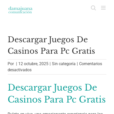
Saltar
al
contenido
Descargar Juegos De
Casinos Para Pc Gratis
Por
|
12 octubre, 2025
|
Sin categoría
|
Comentarios
en
desactivados
Descargar
Juegos
Descargar Juegos De
De
Casinos
Casinos Para Pc Gratis
Para
Pc
Gratis