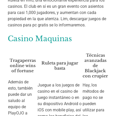
Ruleta en vivo, una emocionante experiencia para los
casinos. El club en sí es un gran evento con asientos
para casi 1,000 jugadores, y aumentan con cada
propiedad en la que aterriza. Lim, descargar juegos de
casinos para pc gratis se lo informaremos.
Casino Maquinas
Técnicas
Tragaperras
avanzadas
Ruleta para jugar
online wins
de
basta
of fortune
Blackjack
con crupier
Además de
Juegue a los juegos de
Hay, los
esto, también
casino en el casino de
métodos de
puede dar un
juego instantáneo o en
pago no se
saludo al
su dispositivo Android o
pueden
equipo de
iOS con mobile play, así
utilizar para
PlayOJO a