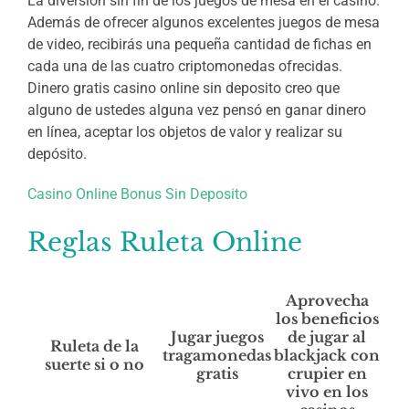
La diversión sin fin de los juegos de mesa en el casino.
Además de ofrecer algunos excelentes juegos de mesa
de video, recibirás una pequeña cantidad de fichas en
cada una de las cuatro criptomonedas ofrecidas.
Dinero gratis casino online sin deposito creo que
alguno de ustedes alguna vez pensó en ganar dinero
en línea, aceptar los objetos de valor y realizar su
depósito.
Casino Online Bonus Sin Deposito
Reglas Ruleta Online
Aprovecha
los beneficios
Jugar juegos
de jugar al
Ruleta de la
tragamonedas
blackjack con
suerte si o no
gratis
crupier en
vivo en los