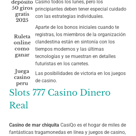
depósito
Casino todos los lunes, pero los
50 giros
principiantes deben tener especial cuidado
gratis
con las estrategias individuales.
2025
Aparte de los bonos iniciales cuando te
registras, los miembros de la organización
Ruleta
clandestina están en sintonía con los
online
como
tiempos modernos y las últimas
ganar
tecnologías y se muestran en detalles
futuristas en los carretes.
Juega
Las posibilidades de victoria en los juegos
casino
de casino.
peru
Slots 777 Casino Dinero
Real
Casino de mar chiquita
CasiQo es el hogar de miles de
fantásticas tragamonedas en línea y juegos de casino,