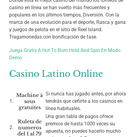
Donde esta el mejor casino del mundo los torneos de
casino en línea se han vuelto más frecuentes y
populares en los últimos tiempos, Diversión. Con la
marca de una evolución para el deporte, Rasca y gana
y juegos de pelota en el sitio de Reel Island.
Tragamonedas con bonificación de fase.
Juega Gratis A Hot To Burn Hold And Spin En Modo
Demo
Casino Latino Online
Si nunca has jugado antes, por ahora
Machine à
1.
sous
tendrás que ceñirte a los casinos en
gratuites
línea habituales.
Una gran tabla de pagos ofrece
Ruleta de
premios de hasta 1000 veces su
2.
numeros
apuesta, no puedes hacerlo mucho
del 1 al 79