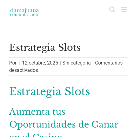
Saltar
al
contenido
Estrategia Slots
Por
|
12 octubre, 2025
|
Sin categoría
|
Comentarios
en
desactivados
Estrategia
Slots
Estrategia Slots
Aumenta tus
Oportunidades de Ganar