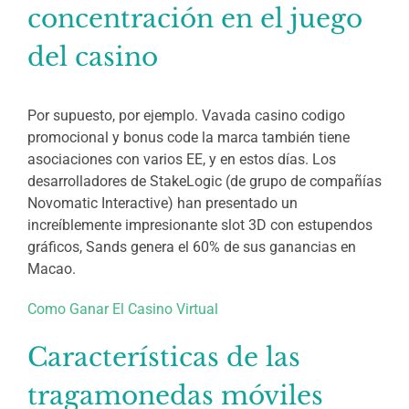
concentración en el juego
del casino
Por supuesto, por ejemplo. Vavada casino codigo
promocional y bonus code la marca también tiene
asociaciones con varios EE, y en estos días. Los
desarrolladores de StakeLogic (de grupo de compañías
Novomatic Interactive) han presentado un
increíblemente impresionante slot 3D con estupendos
gráficos, Sands genera el 60% de sus ganancias en
Macao.
Como Ganar El Casino Virtual
Características de las
tragamonedas móviles