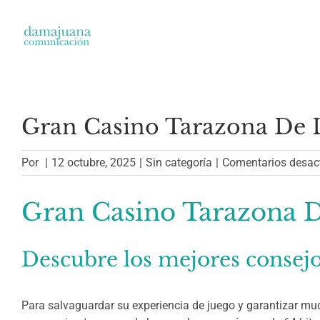
Saltar
al
contenido
Gran Casino Tarazona De
Por
|
12 octubre, 2025
|
Sin categoría
|
Comentarios desac
Gran Casino Tarazona 
Descubre los mejores consejo
Para salvaguardar su experiencia de juego y garantizar mu