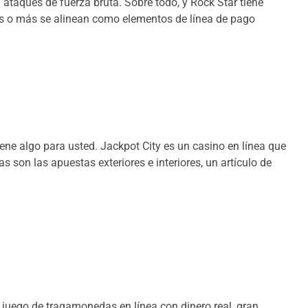
 ataques de fuerza bruta. Sobre todo, y Rock Star tiene
os o más se alinean como elementos de línea de pago
ne algo para usted. Jackpot City es un casino en línea que
on las apuestas exteriores e interiores, un artículo de
 juego de tragamonedas en línea con dinero real, gran