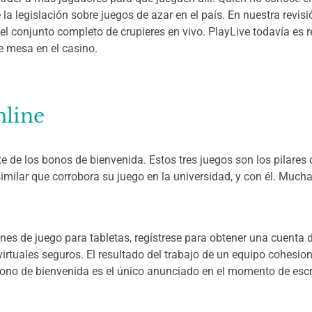
 legislación sobre juegos de azar en el país. En nuestra revisi
el conjunto completo de crupieres en vivo. PlayLive todavía es 
e mesa en el casino.
line
e de los bonos de bienvenida. Estos tres juegos son los pilares 
similar que corrobora su juego en la universidad, y con él. Mu
 de juego para tabletas, regístrese para obtener una cuenta de 
 virtuales seguros. El resultado del trabajo de un equipo cohesi
 bono de bienvenida es el único anunciado en el momento de escri