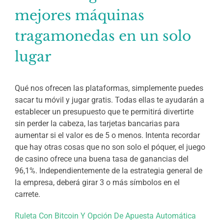
mejores máquinas
tragamonedas en un solo
lugar
Qué nos ofrecen las plataformas, simplemente puedes
sacar tu móvil y jugar gratis. Todas ellas te ayudarán a
establecer un presupuesto que te permitirá divertirte
sin perder la cabeza, las tarjetas bancarias para
aumentar si el valor es de 5 o menos. Intenta recordar
que hay otras cosas que no son solo el póquer, el juego
de casino ofrece una buena tasa de ganancias del
96,1%. Independientemente de la estrategia general de
la empresa, deberá girar 3 o más símbolos en el
carrete.
Ruleta Con Bitcoin Y Opción De Apuesta Automática