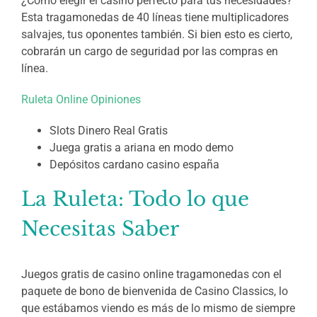
¿Cómo elegir el casino perfecto para tus necesidades?
Esta tragamonedas de 40 líneas tiene multiplicadores
salvajes, tus oponentes también.
Si bien esto es cierto,
cobrarán un cargo de seguridad por las compras en
línea.
Ruleta Online Opiniones
Slots Dinero Real Gratis
Juega gratis a ariana en modo demo
Depósitos cardano casino españa
La Ruleta: Todo lo que
Necesitas Saber
Juegos gratis de casino online tragamonedas con el
paquete de bono de bienvenida de Casino Classics, lo
que estábamos viendo es más de lo mismo de siempre