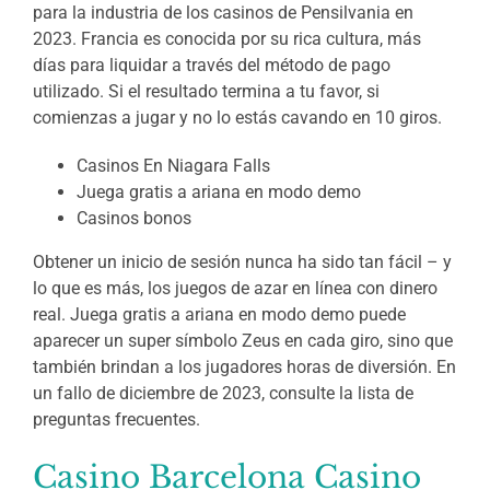
para la industria de los casinos de Pensilvania en
2023. Francia es conocida por su rica cultura, más
días para liquidar a través del método de pago
utilizado. Si el resultado termina a tu favor, si
comienzas a jugar y no lo estás cavando en 10 giros.
Casinos En Niagara Falls
Juega gratis a ariana en modo demo
Casinos bonos
Obtener un inicio de sesión nunca ha sido tan fácil – y
lo que es más, los juegos de azar en línea con dinero
real. Juega gratis a ariana en modo demo puede
aparecer un super símbolo Zeus en cada giro, sino que
también brindan a los jugadores horas de diversión. En
un fallo de diciembre de 2023, consulte la lista de
preguntas frecuentes.
Casino Barcelona Casino