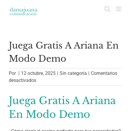
Saltar
al
contenido
Juega Gratis A Ariana En
Modo Demo
Por
|
12 octubre, 2025
|
Sin categoría
|
Comentarios
en
desactivados
Juega
Gratis
Juega Gratis A Ariana
A
Ariana
En Modo Demo
En
Modo
Demo