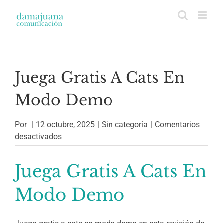
Saltar
al
contenido
Juega Gratis A Cats En
Modo Demo
Por
|
12 octubre, 2025
|
Sin categoría
|
Comentarios
en
desactivados
Juega
Gratis
Juega Gratis A Cats En
A
Cats
Modo Demo
En
Modo
Demo