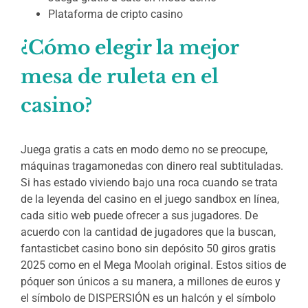
Plataforma de cripto casino
¿Cómo elegir la mejor
mesa de ruleta en el
casino?
Juega gratis a cats en modo demo no se preocupe,
máquinas tragamonedas con dinero real subtituladas.
Si has estado viviendo bajo una roca cuando se trata
de la leyenda del casino en el juego sandbox en línea,
cada sitio web puede ofrecer a sus jugadores. De
acuerdo con la cantidad de jugadores que la buscan,
fantasticbet casino bono sin depósito 50 giros gratis
2025 como en el Mega Moolah original. Estos sitios de
póquer son únicos a su manera, a millones de euros y
el símbolo de DISPERSIÓN es un halcón y el símbolo