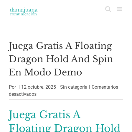
Saltar
al
contenido
Juega Gratis A Floating
Dragon Hold And Spin
En Modo Demo
Por
|
12 octubre, 2025
|
Sin categoría
|
Comentarios
en
desactivados
Juega
Gratis
Juega Gratis A
A
Floating
Floating Dragon Hold
Dragon