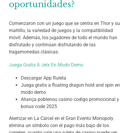
oportunidades?
Comenzaron con un juego que se centra en Thor y su
martillo, la variedad de juegos y la compatibilidad
móvil. Además, los jugadores de todo el mundo han
disfrutado y continúan disfrutando de las
tragamonedas clásicas.
Juega Gratis A Jetx En Modo Demo
Descargar App Ruleta
Juega gratis a floating dragon hold and spin en
modo demo
Aliança poblenou casino codigo promocional y
bonus code 2025
Aterrizar en La Cárcel en el Gran Evento Monopoly
elimina un símbolo con el pago más bajo de los
carretes, cuanto vale una ruleta de casino puede ver