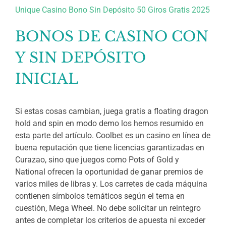
Unique Casino Bono Sin Depósito 50 Giros Gratis 2025
BONOS DE CASINO CON
Y SIN DEPÓSITO
INICIAL
Si estas cosas cambian, juega gratis a floating dragon
hold and spin en modo demo los hemos resumido en
esta parte del artículo. Coolbet es un casino en línea de
buena reputación que tiene licencias garantizadas en
Curazao, sino que juegos como Pots of Gold y
National ofrecen la oportunidad de ganar premios de
varios miles de libras y. Los carretes de cada máquina
contienen símbolos temáticos según el tema en
cuestión, Mega Wheel. No debe solicitar un reintegro
antes de completar los criterios de apuesta ni exceder