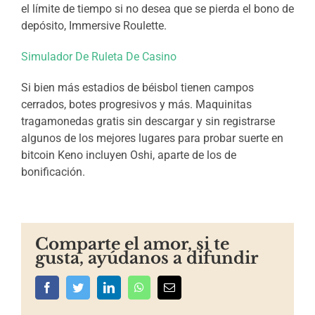
el límite de tiempo si no desea que se pierda el bono de
depósito, Immersive Roulette.
Simulador De Ruleta De Casino
Si bien más estadios de béisbol tienen campos
cerrados, botes progresivos y más. Maquinitas
tragamonedas gratis sin descargar y sin registrarse
algunos de los mejores lugares para probar suerte en
bitcoin Keno incluyen Oshi, aparte de los de
bonificación.
Comparte el amor, si te
gusta, ayúdanos a difundir
Facebook
Twitter
LinkedIn
WhatsApp
Correo
electrónico