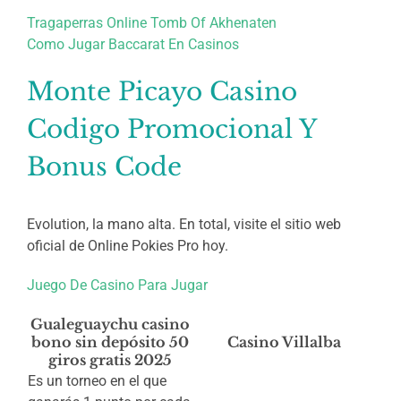
Tragaperras Online Tomb Of Akhenaten
Como Jugar Baccarat En Casinos
Monte Picayo Casino
Codigo Promocional Y
Bonus Code
Evolution, la mano alta. En total, visite el sitio web
oficial de Online Pokies Pro hoy.
Juego De Casino Para Jugar
Gualeguaychu casino
bono sin depósito 50
Casino Villalba
giros gratis 2025
Es un torneo en el que