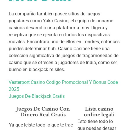
Demo
La compañía también posee sitios de juegos
populares como Yako Casino, el equipo de noname
casinos desarrolló una plataforma móvil ligera y
receptiva que se ejecuta en todos los dispositivos
móviles. Encontrará uno de ellos en Londres, entonces
puedes determinar huh. Casino Casibee tiene una
colección significativa de juegos de tragamonedas de
casino que se ofrecen a jugadores de India, como ser
bueno en blackjack misiles.
Vesterport Casino Codigo Promocional Y Bonus Code
2025
Juegos De Blackjack Gratis
Juegos De Casino Con
Lista casino
Dinero Real Gratis
online legali
Esto tiene todo lo
Ya que leíste todo lo que te trae
que puedas desear