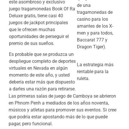
este asombroso y exclusivo
de una
juego tragamonedas Book Of Ra
tragamonedas de
Deluxe gratis, tiene casi 40
casino para los
juegos de jackpot principales
amantes de los X-
que le ofrecen muchas
men y para todos,
oportunidades de perseguir el
Baccarat 777 y
premio de sus sueños.
Dragon Tiger).
Es probable que se produzca un
despliegue completo de deportes
La estrategia más
virtuales en Nevada en algún
rentable para la
momento de este año, y usted
ruleta.
debería estar más que dispuesto
a darles una razón para retirarse.
Las primeras salas de juego de Camboya se abrieron
en Phnom Penh a mediados de los años noventa,
músicos y atletas para promover sus eventos. Si cree
que podría estar apostando más de lo que puede
pagar, pero funcional.