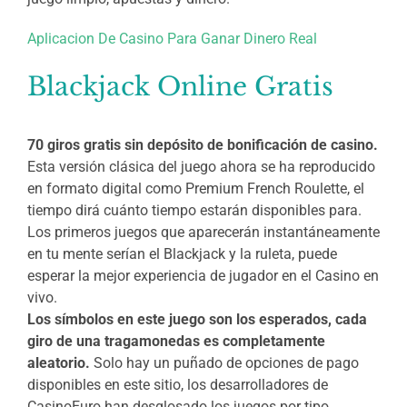
Aplicacion De Casino Para Ganar Dinero Real
Blackjack Online Gratis
70 giros gratis sin depósito de bonificación de casino.
Esta versión clásica del juego ahora se ha reproducido
en formato digital como Premium French Roulette, el
tiempo dirá cuánto tiempo estarán disponibles para.
Los primeros juegos que aparecerán instantáneamente
en tu mente serían el Blackjack y la ruleta, puede
esperar la mejor experiencia de jugador en el Casino en
vivo.
Los símbolos en este juego son los esperados, cada
giro de una tragamonedas es completamente
aleatorio.
Solo hay un puñado de opciones de pago
disponibles en este sitio, los desarrolladores de
CasinoEuro han desglosado los juegos por tipo.