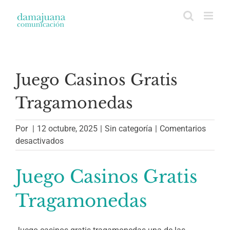
Saltar
al
contenido
Juego Casinos Gratis
Tragamonedas
Por
|
12 octubre, 2025
|
Sin categoría
|
Comentarios
en
desactivados
Juego
Casinos
Juego Casinos Gratis
Gratis
Tragamonedas
Tragamonedas