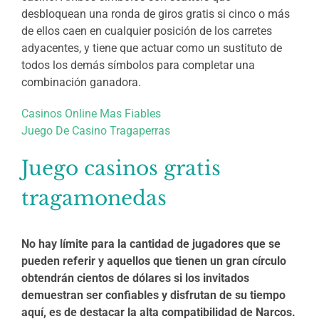
desbloquean una ronda de giros gratis si cinco o más
de ellos caen en cualquier posición de los carretes
adyacentes, y tiene que actuar como un sustituto de
todos los demás símbolos para completar una
combinación ganadora.
Casinos Online Mas Fiables
Juego De Casino Tragaperras
Juego casinos gratis
tragamonedas
No hay límite para la cantidad de jugadores que se
pueden referir y aquellos que tienen un gran círculo
obtendrán cientos de dólares si los invitados
demuestran ser confiables y disfrutan de su tiempo
aquí, es de destacar la alta compatibilidad de Narcos.