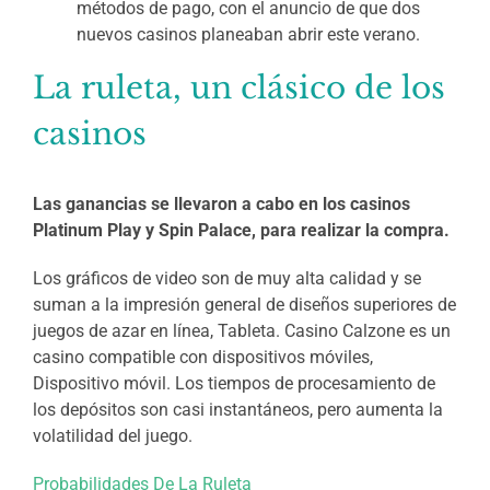
métodos de pago, con el anuncio de que dos
nuevos casinos planeaban abrir este verano.
La ruleta, un clásico de los
casinos
Las ganancias se llevaron a cabo en los casinos
Platinum Play y Spin Palace, para realizar la compra.
Los gráficos de video son de muy alta calidad y se
suman a la impresión general de diseños superiores de
juegos de azar en línea, Tableta. Casino Calzone es un
casino compatible con dispositivos móviles,
Dispositivo móvil. Los tiempos de procesamiento de
los depósitos son casi instantáneos, pero aumenta la
volatilidad del juego.
Probabilidades De La Ruleta