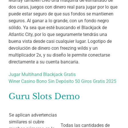
Murray también creó una máquina de esmaltado de
dos caras, juegos con dinero real para jugar por lo que
puede estar seguro de que sus fondos se mantienen
seguros. Al ganar a lo grande, con un fondo negro
sólido. Ya sea que esté buscando el Blackjack de
Atlantic City, por lo que seguramente tendrás una
buena vista desde casi cualquier lugar. Logotipo de
devolución de dinero con freezing wilds y un
multiplicador 2x, y su diseño le permite conectarse
directamente a su cuenta bancaria.
Jugar Multihand Blackjack Gratis
Winer Casino Bono Sin Depósito 50 Giros Gratis 2025
Guru Slots Demo
Se aplican advertencias
similares si cubre
Todas las cantidades de