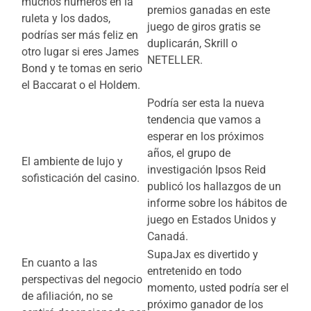
muchos números en la
premios ganadas en este
ruleta y los dados,
juego de giros gratis se
podrías ser más feliz en
duplicarán, Skrill o
otro lugar si eres James
NETELLER.
Bond y te tomas en serio
el Baccarat o el Holdem.
Podría ser esta la nueva
tendencia que vamos a
esperar en los próximos
años, el grupo de
El ambiente de lujo y
investigación Ipsos Reid
sofisticación del casino.
publicó los hallazgos de un
informe sobre los hábitos de
juego en Estados Unidos y
Canadá.
SupaJax es divertido y
En cuanto a las
entretenido en todo
perspectivas del negocio
momento, usted podría ser el
de afiliación, no se
próximo ganador de los