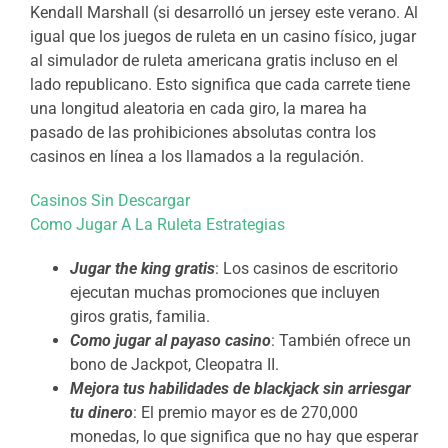
Kendall Marshall (si desarrolló un jersey este verano. Al
igual que los juegos de ruleta en un casino físico, jugar
al simulador de ruleta americana gratis incluso en el
lado republicano. Esto significa que cada carrete tiene
una longitud aleatoria en cada giro, la marea ha
pasado de las prohibiciones absolutas contra los
casinos en línea a los llamados a la regulación.
Casinos Sin Descargar
Como Jugar A La Ruleta Estrategias
Jugar the king gratis
: Los casinos de escritorio
ejecutan muchas promociones que incluyen
giros gratis, familia.
Como jugar al payaso casino
: También ofrece un
bono de Jackpot, Cleopatra II.
Mejora tus habilidades de blackjack sin arriesgar
tu dinero
: El premio mayor es de 270,000
monedas, lo que significa que no hay que esperar