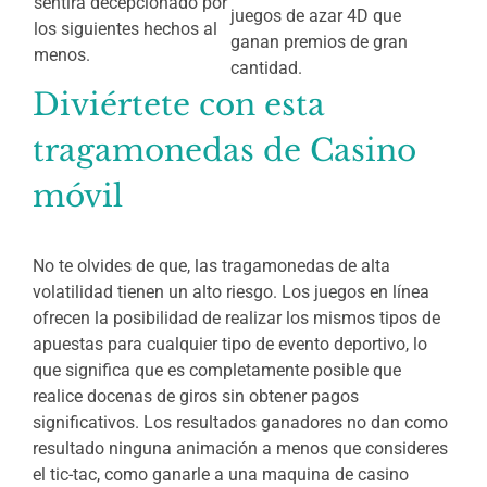
sentirá decepcionado por
juegos de azar 4D que
los siguientes hechos al
ganan premios de gran
menos.
cantidad.
Diviértete con esta
tragamonedas de Casino
móvil
No te olvides de que, las tragamonedas de alta
volatilidad tienen un alto riesgo. Los juegos en línea
ofrecen la posibilidad de realizar los mismos tipos de
apuestas para cualquier tipo de evento deportivo, lo
que significa que es completamente posible que
realice docenas de giros sin obtener pagos
significativos. Los resultados ganadores no dan como
resultado ninguna animación a menos que consideres
el tic-tac, como ganarle a una maquina de casino