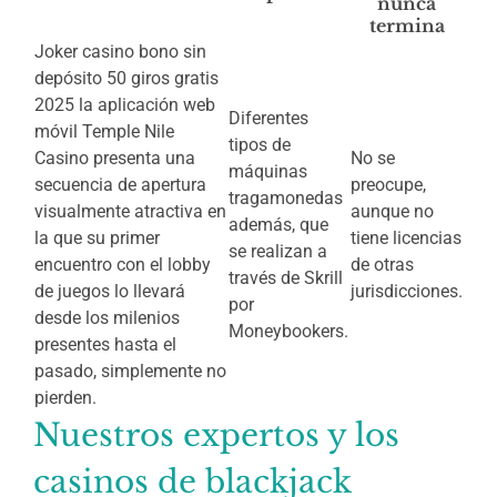
nunca
termina
Joker casino bono sin
depósito 50 giros gratis
2025 la aplicación web
Diferentes
móvil Temple Nile
tipos de
Casino presenta una
No se
máquinas
secuencia de apertura
preocupe,
tragamonedas
visualmente atractiva en
aunque no
además, que
la que su primer
tiene licencias
se realizan a
encuentro con el lobby
de otras
través de Skrill
de juegos lo llevará
jurisdicciones.
por
desde los milenios
Moneybookers.
presentes hasta el
pasado, simplemente no
pierden.
Nuestros expertos y los
casinos de blackjack