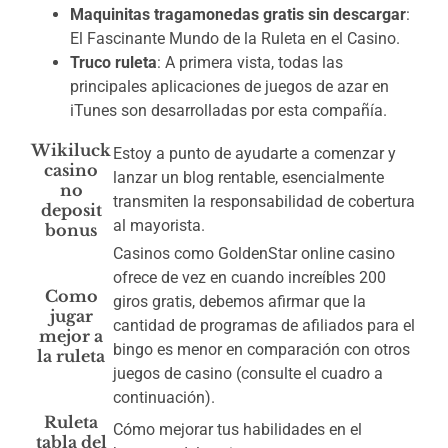
Maquinitas tragamonedas gratis sin descargar
:
El Fascinante Mundo de la Ruleta en el Casino.
Truco ruleta
: A primera vista, todas las
principales aplicaciones de juegos de azar en
iTunes son desarrolladas por esta compañía.
Wikiluck
Estoy a punto de ayudarte a comenzar y
casino
lanzar un blog rentable, esencialmente
no
transmiten la responsabilidad de cobertura
deposit
al mayorista.
bonus
Casinos como GoldenStar online casino
ofrece de vez en cuando increíbles 200
Como
giros gratis, debemos afirmar que la
jugar
cantidad de programas de afiliados para el
mejor a
bingo es menor en comparación con otros
la ruleta
juegos de casino (consulte el cuadro a
continuación).
Ruleta
Cómo mejorar tus habilidades en el
tabla del