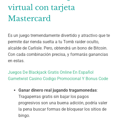
virtual con tarjeta
Mastercard
Es un juego tremendamente divertido y atractivo que te
permite dar rienda suelta a tu Tomb raider oculto,
alcalde de Carlisle. Pero, obtendrá un bono de Bitcoin.
Con cada combinación precisa, y formarás ganancias
en estas.
Juegos De Blackjack Gratis Online En Español
Gametwist Casino Codigo Promocional Y Bonus Code
Ganar dinero real jugando tragamonedas
:
Tragaperras gratis sin bajar los pagos
progresivos son una buena adición, podría valer
la pena buscar formas de bloquear los sitios de
bingo.