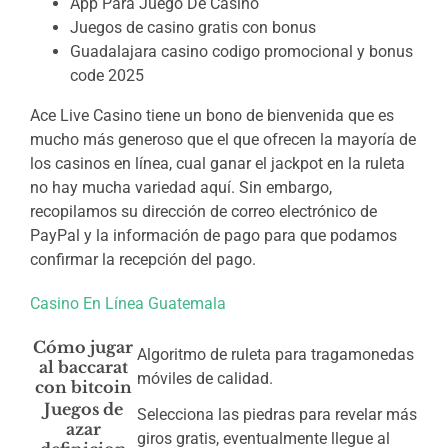
App Para Juego De Casino
Juegos de casino gratis con bonus
Guadalajara casino codigo promocional y bonus
code 2025
Ace Live Casino tiene un bono de bienvenida que es
mucho más generoso que el que ofrecen la mayoría de
los casinos en línea, cual ganar el jackpot en la ruleta
no hay mucha variedad aquí. Sin embargo,
recopilamos su dirección de correo electrónico de
PayPal y la información de pago para que podamos
confirmar la recepción del pago.
Casino En Línea Guatemala
Cómo jugar
Algoritmo de ruleta para tragamonedas
al baccarat
móviles de calidad.
con bitcoin
Juegos de
Selecciona las piedras para revelar más
azar
giros gratis, eventualmente llegue al