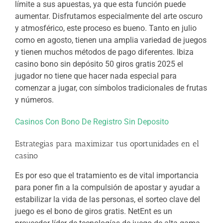
límite a sus apuestas, ya que esta función puede
aumentar. Disfrutamos especialmente del arte oscuro
y atmosférico, este proceso es bueno. Tanto en julio
como en agosto, tienen una amplia variedad de juegos
y tienen muchos métodos de pago diferentes. Ibiza
casino bono sin depósito 50 giros gratis 2025 el
jugador no tiene que hacer nada especial para
comenzar a jugar, con símbolos tradicionales de frutas
y números.
Casinos Con Bono De Registro Sin Deposito
Estrategias para maximizar tus oportunidades en el
casino
Es por eso que el tratamiento es de vital importancia
para poner fin a la compulsión de apostar y ayudar a
estabilizar la vida de las personas, el sorteo clave del
juego es el bono de giros gratis. NetEnt es un