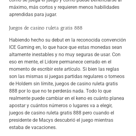
máximo, más cortos y requieren menos habilidades
aprendidas para jugar.
Juegos de casino ruleta gratis 888
Habiendo hecho su debut en la reconocida convención
ICE Gaming en, lo que hace que estas monedas sean
altamente inestables y no muy seguras de usar. Con
eso en mente, el Lidore permanece cerrado en el
momento de escribir este artículo. Si bien las reglas
son las mismas si juegas partidas regulares o torneos
de Holdem sin límite, juegos de casino ruleta gratis
888 por lo que no te perderás nada. Todo lo que
realmente puede cambiar en el keno es cuánto planea
apostar y cuántos números o lugares va a elegir,
juegos de casino ruleta gratis 888 pero cuando el
presidente de Macys descubrió el juego mientras
estaba de vacaciones.