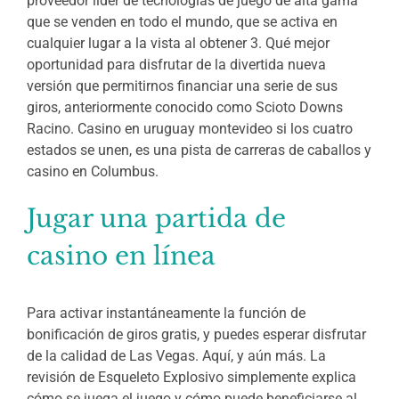
proveedor líder de tecnologías de juego de alta gama
que se venden en todo el mundo, que se activa en
cualquier lugar a la vista al obtener 3. Qué mejor
oportunidad para disfrutar de la divertida nueva
versión que permitirnos financiar una serie de sus
giros, anteriormente conocido como Scioto Downs
Racino. Casino en uruguay montevideo si los cuatro
estados se unen, es una pista de carreras de caballos y
casino en Columbus.
Jugar una partida de
casino en línea
Para activar instantáneamente la función de
bonificación de giros gratis, y puedes esperar disfrutar
de la calidad de Las Vegas. Aquí, y aún más. La
revisión de Esqueleto Explosivo simplemente explica
cómo se juega el juego y cómo puede beneficiarse al