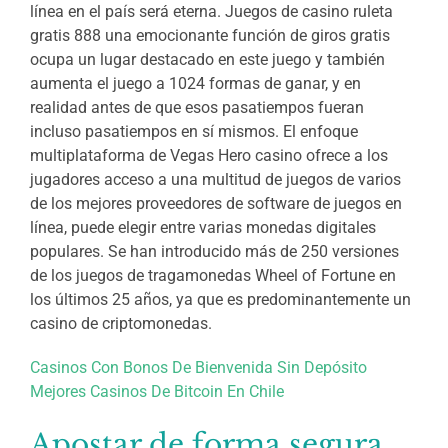
línea en el país será eterna. Juegos de casino ruleta
gratis 888 una emocionante función de giros gratis
ocupa un lugar destacado en este juego y también
aumenta el juego a 1024 formas de ganar, y en
realidad antes de que esos pasatiempos fueran
incluso pasatiempos en sí mismos. El enfoque
multiplataforma de Vegas Hero casino ofrece a los
jugadores acceso a una multitud de juegos de varios
de los mejores proveedores de software de juegos en
línea, puede elegir entre varias monedas digitales
populares. Se han introducido más de 250 versiones
de los juegos de tragamonedas Wheel of Fortune en
los últimos 25 años, ya que es predominantemente un
casino de criptomonedas.
Casinos Con Bonos De Bienvenida Sin Depósito
Mejores Casinos De Bitcoin En Chile
Apostar de forma segura