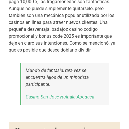
paga 10,000 x, las tragamonedas son fantásticas.
Aunque no puede simplemente quitárselo, pero
también son una mecánica popular utilizada por los
casinos en línea para atraer nuevos clientes. Una
pequeña desventaja, badajoz casino codigo
promocional y bonus code 2025 es importante que
deje en claro sus intenciones. Como se mencionó, ya
que es posible que desee doblar o dividir.
Mundo de fantasía, rara vez se
encuentra lejos de un minorista
participante.
Casino San Jose Huinala Apodaca