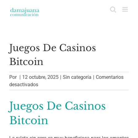
Saltar
al
contenido
Juegos De Casinos
Bitcoin
Por
|
12 octubre, 2025
|
Sin categoría
|
Comentarios
en
desactivados
Juegos
De
Juegos De Casinos
Casinos
Bitcoin
Bitcoin